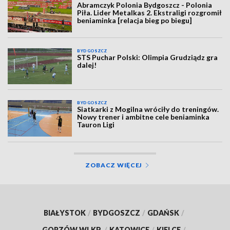
Abramczyk Polonia Bydgoszcz - Polonia
Piła. Lider Metalkas 2. Ekstraligi rozgromił
beniaminka [relacja bieg po biegu]
BYDGOSZCZ
STS Puchar Polski: Olimpia Grudziądz gra
dalej!
BYDGOSZCZ
Siatkarki z Mogilna wróciły do treningów.
Nowy trener i ambitne cele beniaminka
Tauron Ligi
ZOBACZ WIĘCEJ
BIAŁYSTOK
/
BYDGOSZCZ
/
GDAŃSK
/
GORZÓW WLKP.
/
KATOWICE
/
KIELCE
/