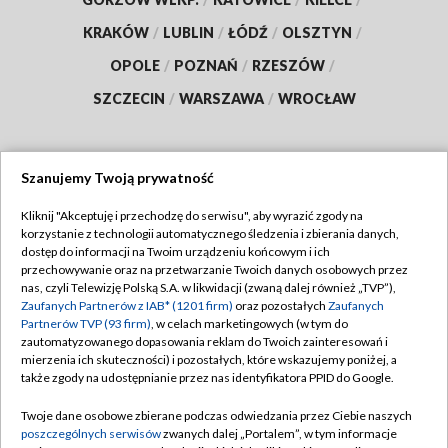
KRAKÓW
/
LUBLIN
/
ŁÓDŹ
/
OLSZTYN
/
OPOLE
/
POZNAŃ
/
RZESZÓW
/
SZCZECIN
/
WARSZAWA
/
WROCŁAW
Szanujemy Twoją prywatność
Dołącz do nas:
Kliknij "Akceptuję i przechodzę do serwisu", aby wyrazić zgody na
korzystanie z technologii automatycznego śledzenia i zbierania danych,
TVP
dostęp do informacji na Twoim urządzeniu końcowym i ich
Abonament TVP
przechowywanie oraz na przetwarzanie Twoich danych osobowych przez
Regulamin TVP
nas, czyli Telewizję Polską S.A. w likwidacji (zwaną dalej również „TVP”),
Emisja w TVP
Polityka prywatności
Zaufanych Partnerów z IAB* (1201 firm)
oraz pozostałych
Zaufanych
Partnerów TVP (93 firm)
, w celach marketingowych (w tym do
Centrum informacji TVP
Moje zgody
zautomatyzowanego dopasowania reklam do Twoich zainteresowań i
mierzenia ich skuteczności) i pozostałych, które wskazujemy poniżej, a
Naziemna Telewizja Cyfrowa
Pomoc
także zgody na udostępnianie przez nas identyfikatora PPID do Google.
Sklep TVP
Biuro reklamy
Twoje dane osobowe zbierane podczas odwiedzania przez Ciebie naszych
Rada Programowa
Kontakt
poszczególnych serwisów
zwanych dalej „Portalem”, w tym informacje