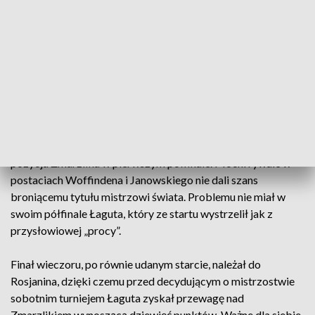
Brytyjczyk Tai Woffinden. Dopiero w ostatnim biegu serii
zasadniczej „Tajski” nie przywiózł punktu, ale wygrał fazę
zasadniczą. Liderzy klasyfikacji Zmarzlik i Łaguta pogubili
pojedyncze punkty, ale bez większych problemów również
znaleźli się w półfinale. Zaciętą rywalizację toczyli z nimi
walczący o brąz oraz szóstkę Rosjanin Emil Sajfutdinow i
Maciej Janowski.
Największą niespodzianką była trzecia, po słabym starcie,
pozycja Zmarzlika w pierwszym półfinale. Mocni rywale w
postaciach Woffindena i Janowskiego nie dali szans
broniącemu tytułu mistrzowi świata. Problemu nie miał w
swoim półfinale Łaguta, który ze startu wystrzelił jak z
przysłowiowej „procy”.
Finał wieczoru, po równie udanym starcie, należał do
Rosjanina, dzięki czemu przed decydującym o mistrzostwie
sobotnim turniejem Łaguta zyskał przewagę nad
Zmarzlikiem wynoszącą dziewięć punktów. Ważne dla siebie