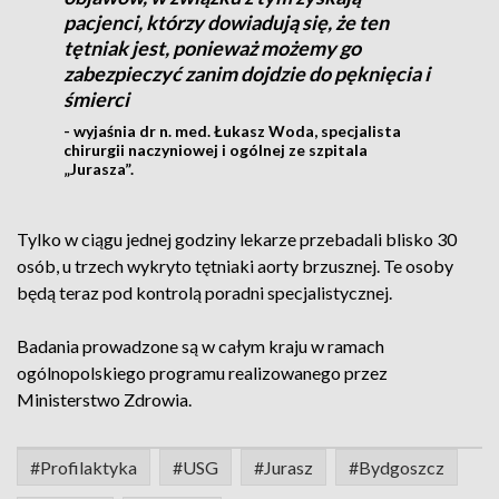
pacjenci, którzy dowiadują się, że ten
tętniak jest, ponieważ możemy go
zabezpieczyć zanim dojdzie do pęknięcia i
śmierci
- wyjaśnia dr n. med. Łukasz Woda, specjalista
chirurgii naczyniowej i ogólnej ze szpitala
„Jurasza”.
Tylko w ciągu jednej godziny lekarze przebadali blisko 30
osób, u trzech wykryto tętniaki aorty brzusznej. Te osoby
będą teraz pod kontrolą poradni specjalistycznej.
Badania prowadzone są w całym kraju w ramach
ogólnopolskiego programu realizowanego przez
Ministerstwo Zdrowia.
#Profilaktyka
#USG
#Jurasz
#Bydgoszcz