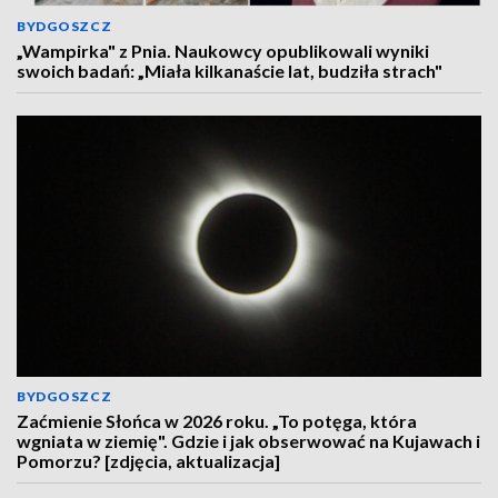
BYDGOSZCZ
„Wampirka" z Pnia. Naukowcy opublikowali wyniki
swoich badań: „Miała kilkanaście lat, budziła strach"
BYDGOSZCZ
Zaćmienie Słońca w 2026 roku. „To potęga, która
wgniata w ziemię". Gdzie i jak obserwować na Kujawach i
Pomorzu? [zdjęcia, aktualizacja]