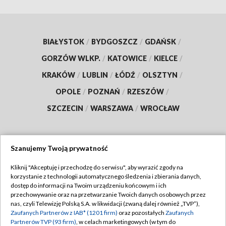
BIAŁYSTOK
/
BYDGOSZCZ
/
GDAŃSK
/
GORZÓW WLKP.
/
KATOWICE
/
KIELCE
/
KRAKÓW
/
LUBLIN
/
ŁÓDŹ
/
OLSZTYN
/
OPOLE
/
POZNAŃ
/
RZESZÓW
/
SZCZECIN
/
WARSZAWA
/
WROCŁAW
Szanujemy Twoją prywatność
Dołącz do nas:
Kliknij "Akceptuję i przechodzę do serwisu", aby wyrazić zgody na
korzystanie z technologii automatycznego śledzenia i zbierania danych,
TVP
dostęp do informacji na Twoim urządzeniu końcowym i ich
Abonament TVP
przechowywanie oraz na przetwarzanie Twoich danych osobowych przez
Regulamin TVP
nas, czyli Telewizję Polską S.A. w likwidacji (zwaną dalej również „TVP”),
Emisja w TVP
Polityka prywatności
Zaufanych Partnerów z IAB* (1201 firm)
oraz pozostałych
Zaufanych
Partnerów TVP (93 firm)
, w celach marketingowych (w tym do