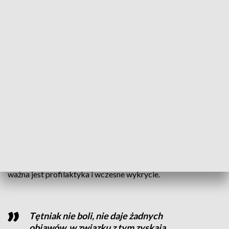
ZOBACZ: Naukowcy chcą leczyć glejaka przez zamianę jego
komórek w neurony
Do wykonania bezpłatnego USG jamy brzusznej zachęcali
specjaliści ze Szpitala Uniwersyteckiego im. dra Antoniego
Jurasza w Bydgoszczy. Od samego rana przed gabinetem
ustawiały się kolejki.
Tętniak aorty brzusznej wykrywany jest najczęściej u
mężczyzn w wieku powyżej 65 roku życia. Ale badać powinny
się także kobiety.
W grupie ryzyka są osoby palące, otyłe, cierpiące na
nadciśnienie tętnicze krwi czy chorobę wieńcową. Dlatego
ważna jest profilaktyka i wczesne wykrycie.
Tętniak nie boli, nie daje żadnych
objawów, w związku z tym zyskają