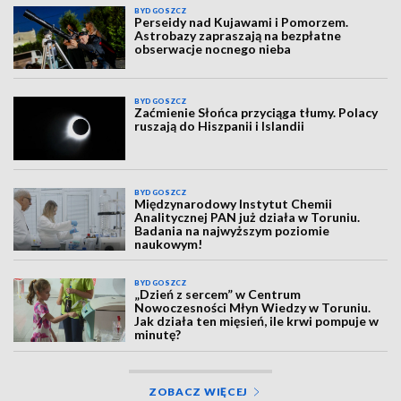
BYDGOSZCZ
Perseidy nad Kujawami i Pomorzem.
Astrobazy zapraszają na bezpłatne
obserwacje nocnego nieba
BYDGOSZCZ
Zaćmienie Słońca przyciąga tłumy. Polacy
ruszają do Hiszpanii i Islandii
BYDGOSZCZ
Międzynarodowy Instytut Chemii
Analitycznej PAN już działa w Toruniu.
Badania na najwyższym poziomie
naukowym!
BYDGOSZCZ
„Dzień z sercem” w Centrum
Nowoczesności Młyn Wiedzy w Toruniu.
Jak działa ten mięsień, ile krwi pompuje w
minutę?
ZOBACZ WIĘCEJ