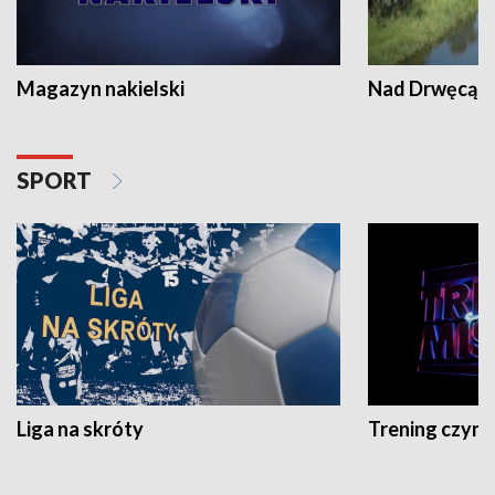
Magazyn nakielski
Nad Drwęcą
SPORT
Liga na skróty
Trening czyni 