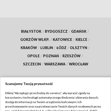
BIAŁYSTOK
/
BYDGOSZCZ
/
GDAŃSK
/
GORZÓW WLKP.
/
KATOWICE
/
KIELCE
/
KRAKÓW
/
LUBLIN
/
ŁÓDŹ
/
OLSZTYN
/
OPOLE
/
POZNAŃ
/
RZESZÓW
/
SZCZECIN
/
WARSZAWA
/
WROCŁAW
Szanujemy Twoją prywatność
Dołącz do nas:
Kliknij "Akceptuję i przechodzę do serwisu", aby wyrazić zgody na
korzystanie z technologii automatycznego śledzenia i zbierania danych,
TVP
dostęp do informacji na Twoim urządzeniu końcowym i ich
Abonament TVP
przechowywanie oraz na przetwarzanie Twoich danych osobowych przez
Regulamin TVP
nas, czyli Telewizję Polską S.A. w likwidacji (zwaną dalej również „TVP”),