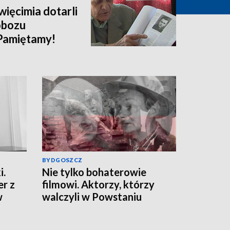
więcimia dotarli
obozu
Pamiętamy!
BYDGOSZCZ
i.
Nie tylko bohaterowie
er z
filmowi. Aktorzy, którzy
w
walczyli w Powstaniu
m.
Warszawskim