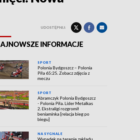
UDOSTĘPNIJ:
AJNOWSZE INFORMACJE
SPORT
Polonia Bydgoszcz – Polonia
Piła 65:25. Zobacz zdjęcia z
meczu
SPORT
Abramczyk Polonia Bydgoszcz
- Polonia Piła. Lider Metalkas
2. Ekstraligi rozgromił
beniaminka [relacja bieg po
biegu]
NA SYGNALE
Wypadek na terenie zakładu