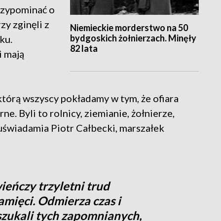
rzypominać o
zy zginęli z
Niemieckie morderstwo na 50
bydgoskich żołnierzach. Minęły
ku.
82 lata
i mają
którą wszyscy pokładamy w tym, że ofiara
ne. Byli to rolnicy, ziemianie, żołnierze,
 uświadamia Piotr Całbecki, marszałek
wieńczy trzyletni trud
mięci. Odmierza czas i
zukali tych zapomnianych,