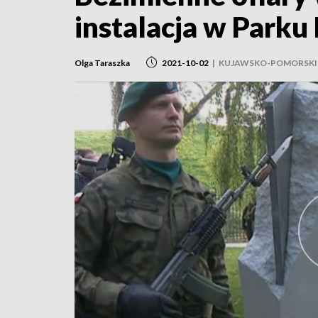
instalacja w Parku
Olga Taraszka
2021-10-02
|
KUJAWSKO-POMORSKI