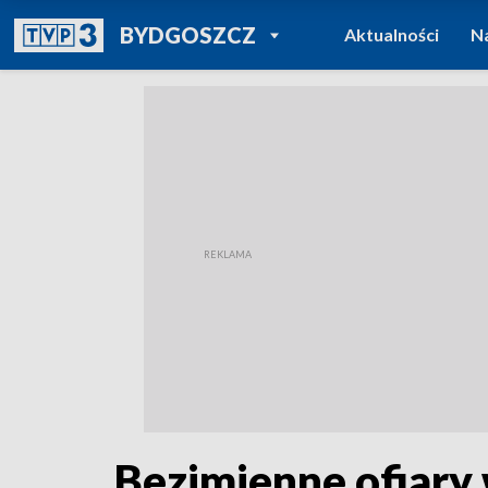
POWRÓT DO
BYDGOSZCZ
Aktualności
N
TVP REGIONY
Bezimienne ofiary