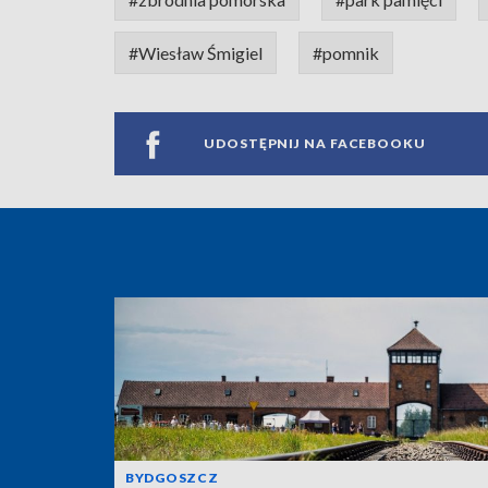
#Wiesław Śmigiel
#pomnik
UDOSTĘPNIJ NA FACEBOOKU
BYDGOSZCZ