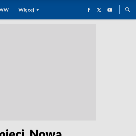
 WWW
Więcej
mięci. Nowa