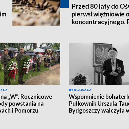
Przed 80 laty do Oś
kim
pierwsi więźniowie 
koncentracyjnego. 
SZCZ
BYDGOSZCZ
na „W". Rocznicowe
Wspomnienie bohaterk
dy powstania na
Pułkownik Urszula Tau
ach i Pomorzu
Bydgoszczy walczyła 
powstaniu warszawski
Zobacz reportaż