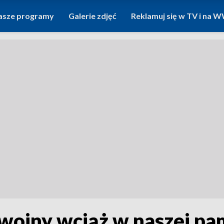
asze programy
Galerie zdjęć
Reklamuj się w TV i na
 wojny wciąż w naszej pa