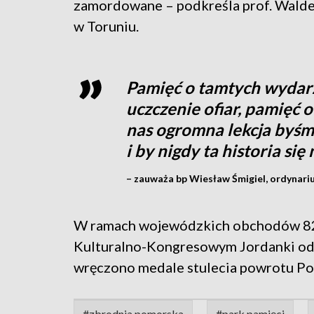
zamordowane – podkreśla prof. Walde
w Toruniu.
Pamięć o tamtych wydarz
uczczenie ofiar, pamięć o 
nas ogromna lekcja byśm
i by nigdy ta historia si
– zauważa bp Wiesław Śmigiel, ordynarius
W ramach wojewódzkich obchodów 82.
Kulturalno-Kongresowym Jordanki odby
wręczono medale stulecia powrotu Pom
#zbrodnia pomorska
#park pamięci