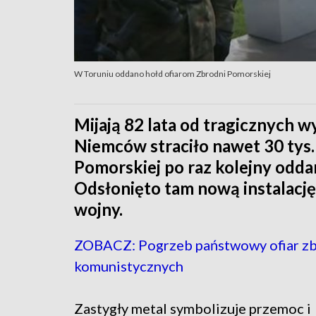
W Toruniu oddano hołd ofiarom Zbrodni Pomorskiej
Mijają 82 lata od tragicznych w
Niemców straciło nawet 30 tys
Pomorskiej po raz kolejny odda
Odsłonięto tam nową instalacj
wojny.
ZOBACZ: Pogrzeb państwowy ofiar z
komunistycznych
Zastygły metal symbolizuje przemoc i