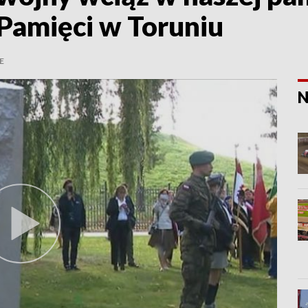
 Pamięci w Toruniu
E
N