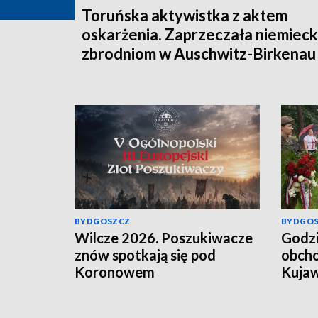
Toruńska aktywistka z aktem
oskarżenia. Zaprzeczała niemiec
zbrodniom w Auschwitz-Birkenau
BYDGOSZCZ
BYDGO
Wilcze 2026. Poszukiwacze
Godzi
znów spotkają się pod
obcho
Koronowem
Kujaw