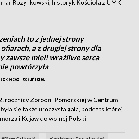
mar Rozynkowski, historyk Kościoła z UMK
eniach to z jednej strony
ofiarach, a z drugiej strony dla
y zawsze mieli wrażliwe serca
ę nie powtórzyła
z diecezji toruńskiej.
 rocznicy Zbrodni Pomorskiej w Centrum
ła się także uroczysta gala, podczas której
orza i Kujaw do wolnej Polski.
#Piotr Całbecki
#Waldemar Rozynkowksi