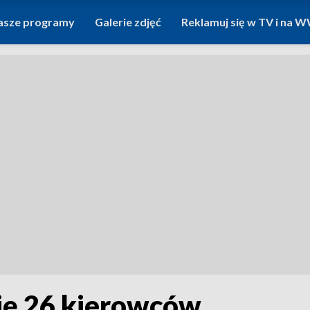
asze programy
Galerie zdjęć
Reklamuj się w TV i na
się 26 kierowców