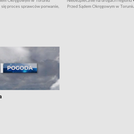
dem Okręgowym w Toruniu
Niebezpiecznie na drogach regionu 
 się proces sprawców porwanie,
Przed Sądem Okręgowym w Toruni
 tortur pod Grudziądzem • 3 mln
rozpoczął się proces sprawców por
 mogą wynosić straty po pożarze
pobicie i tortur pod Grudziądzem • 
Kossaka w Bydgoszczy •
o oszczędzanie wody • Ważne dla
cznie na drogach regionu •
rolników badania w Stacji Doświadcz
ąg sporu o pranie na bydgoskich
Oceny Odmian w Chrząstowie
kach
a