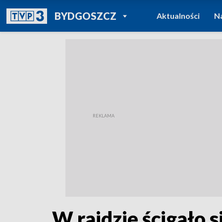
POWRÓT DO
BYDGOSZCZ
Aktualności
N
TVP REGIONY
W rajdzie ścigało 