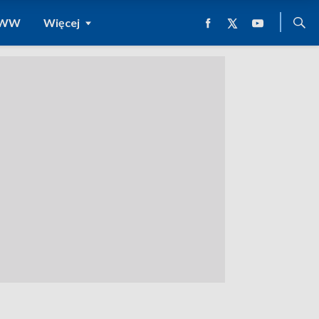
 WWW
Więcej