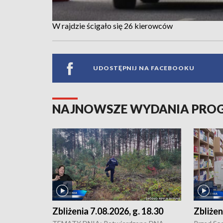
W rajdzie ścigało się 26 kierowców
UDOSTĘPNIJ NA FACEBOOKU
NAJNOWSZE WYDANIA PR
Zbliżenia 7.08.2026, g. 18.30
Zbliżen