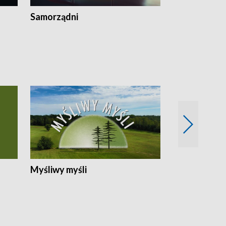
Samorządni
Wspólna sp
Myśliwy myśli
Spotkania z 