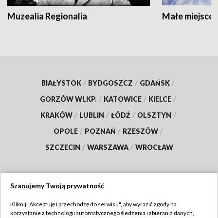
Muzealia Regionalia
Małe miejscow
BIAŁYSTOK
/
BYDGOSZCZ
/
GDAŃSK
/
GORZÓW WLKP.
/
KATOWICE
/
KIELCE
/
KRAKÓW
/
LUBLIN
/
ŁÓDŹ
/
OLSZTYN
/
OPOLE
/
POZNAŃ
/
RZESZÓW
/
SZCZECIN
/
WARSZAWA
/
WROCŁAW
Szanujemy Twoją prywatność
Dołącz do nas:
Kliknij "Akceptuję i przechodzę do serwisu", aby wyrazić zgody na
korzystanie z technologii automatycznego śledzenia i zbierania danych,
TVP