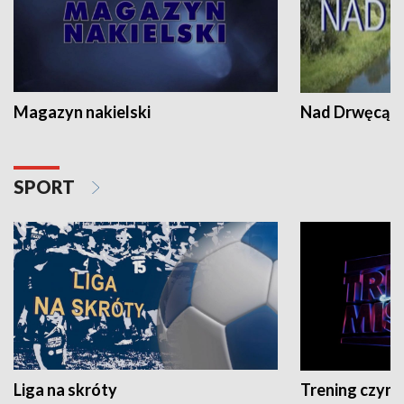
Magazyn nakielski
Nad Drwęcą
SPORT
Liga na skróty
Trening czyni 