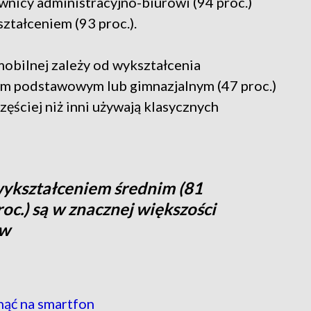
ownicy administracyjno-biurowi (94 proc.)
ształceniem (93 proc.).
mobilnej zależy od wykształcenia
m podstawowym lub gimnazjalnym (47 proc.)
ęściej niż inni używają klasycznych
wykształceniem średnim (81
oc.) są w znacznej większości
ów
ąć na smartfon