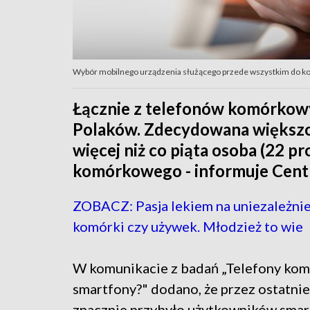
Wybór mobilnego urządzenia służącego przede wszystkim do kom
Łącznie z telefonów komórkowy
Polaków. Zdecydowana większoś
więcej niż co piąta osoba (22 pr
komórkowego - informuje Centr
ZOBACZ: Pasja lekiem na uniezależnie
komórki czy używek. Młodzież to wie
W komunikacie z badań „Telefony ko
smartfony?" dodano, że przez ostatnie 
znacznie przybyło użytkowników sma