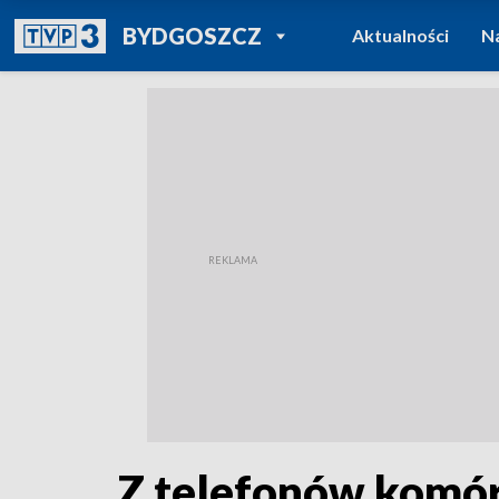
POWRÓT DO
BYDGOSZCZ
Aktualności
N
TVP REGIONY
Z telefonów komór