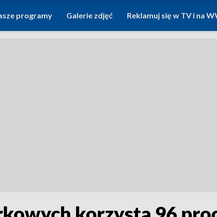
asze programy
Galerie zdjęć
Reklamuj się w TV i na
kowych korzysta 96 proc