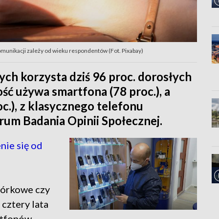
unikacji zależy od wieku respondentów (Fot. Pixabay)
ch korzysta dziś 96 proc. dorosłych
ć używa smartfona (78 proc.), a
oc.), z klasycznego telefonu
um Badania Opinii Społecznej.
nie się od
mórkowe czy
cztery lata
rtfonów