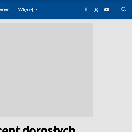
 WWW
Więcej
ent dorosłych