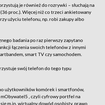
zystują je również do rozrywki – słuchają na
 (36 proc.). Więcej niż co trzeci ankietowany
rzy użyciu telefonu, np. robi zakupy albo
znego badania po raz pierwszy zapytano
unkcji łączenia swoich telefonów z innymi
martbandem, smart TV czy samochodem.
rzystuje swój telefon do tego typu
ano użytkowników komórek i smartfonów,
 mObywatel5 , czyli cyfrowy portfel na
 się m.in. wirtualny dowód osobisty, prawo