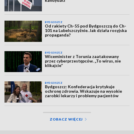
kandydaci
BYDGOSZCZ
Od rakiety Ch-55 pod Bydgoszczą do Ch-
101 na Lubelszczyźnie. Jak działa rosyjska
propaganda?
BYDGOSZCZ
Wiceminister z Torunia zaatakowany
przez cyberprzestępców. „To wirus, nie
klikajcie”
BYDGOSZCZ
Bydgoszcz: Konfederacja krytykuje
ochronę zdrowia. Wskazuje na wysokie
zarobki lekarzy i problemy pacjentów
ZOBACZ WIĘCEJ