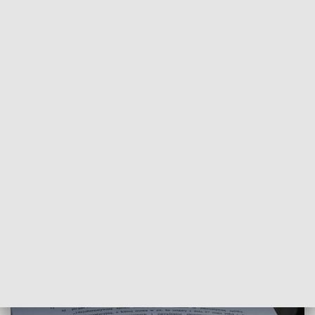
POWRÓT DO
BYDGOSZCZ
TVP REGIONY
Przedstawiciele Porozumienia Jarosława
Gowina krytykują Polski Ład
2021-10-04
Michał Górski