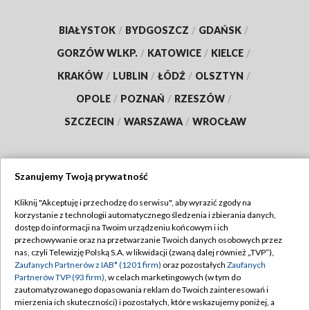
BIAŁYSTOK
/
BYDGOSZCZ
/
GDAŃSK
/
GORZÓW WLKP.
/
KATOWICE
/
KIELCE
/
KRAKÓW
/
LUBLIN
/
ŁÓDŹ
/
OLSZTYN
/
OPOLE
/
POZNAŃ
/
RZESZÓW
/
SZCZECIN
/
WARSZAWA
/
WROCŁAW
Szanujemy Twoją prywatność
Dołącz do nas:
Kliknij "Akceptuję i przechodzę do serwisu", aby wyrazić zgody na
korzystanie z technologii automatycznego śledzenia i zbierania danych,
TVP
dostęp do informacji na Twoim urządzeniu końcowym i ich
Abonament TVP
przechowywanie oraz na przetwarzanie Twoich danych osobowych przez
Regulamin TVP
nas, czyli Telewizję Polską S.A. w likwidacji (zwaną dalej również „TVP”),
Emisja w TVP
Polityka prywatności
Zaufanych Partnerów z IAB* (1201 firm)
oraz pozostałych
Zaufanych
Partnerów TVP (93 firm)
, w celach marketingowych (w tym do
Centrum informacji TVP
Moje zgody
zautomatyzowanego dopasowania reklam do Twoich zainteresowań i
mierzenia ich skuteczności) i pozostałych, które wskazujemy poniżej, a
Naziemna Telewizja Cyfrowa