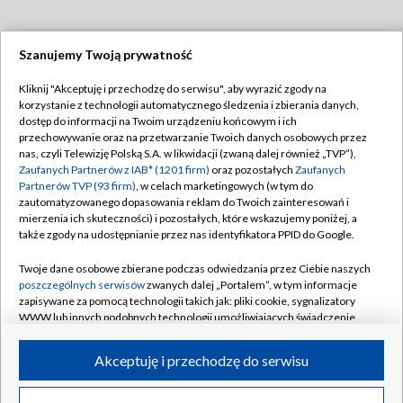
Szanujemy Twoją prywatność
Dołącz do nas:
Kliknij "Akceptuję i przechodzę do serwisu", aby wyrazić zgody na
korzystanie z technologii automatycznego śledzenia i zbierania danych,
TVP
dostęp do informacji na Twoim urządzeniu końcowym i ich
Abonament TVP
przechowywanie oraz na przetwarzanie Twoich danych osobowych przez
Regulamin TVP
nas, czyli Telewizję Polską S.A. w likwidacji (zwaną dalej również „TVP”),
Emisja w TVP
Polityka prywatności
Zaufanych Partnerów z IAB* (1201 firm)
oraz pozostałych
Zaufanych
Partnerów TVP (93 firm)
, w celach marketingowych (w tym do
Centrum informacji TVP
Moje zgody
zautomatyzowanego dopasowania reklam do Twoich zainteresowań i
mierzenia ich skuteczności) i pozostałych, które wskazujemy poniżej, a
Naziemna Telewizja Cyfrowa
Pomoc
także zgody na udostępnianie przez nas identyfikatora PPID do Google.
Sklep TVP
Biuro reklamy
Twoje dane osobowe zbierane podczas odwiedzania przez Ciebie naszych
Rada Programowa
Kontakt
poszczególnych serwisów
zwanych dalej „Portalem”, w tym informacje
zapisywane za pomocą technologii takich jak: pliki cookie, sygnalizatory
System NOS
WWW lub innych podobnych technologii umożliwiających świadczenie
dopasowanych i bezpiecznych usług, personalizację treści oraz reklam,
Informacje o nadawcy
Kanały
udostępnianie funkcji mediów społecznościowych oraz analizowanie
Akceptuję i przechodzę do serwisu
ruchu w Internecie.
Program dla prasy
©2026 Telewizja Polska S.A. w likwidacji
Biuro Reklamy
Twoje dane osobowe zbierane podczas odwiedzania przez Ciebie