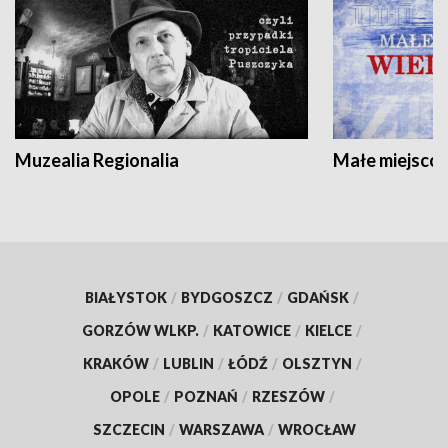
Muzealia Regionalia
Małe miejscow
BIAŁYSTOK
/
BYDGOSZCZ
/
GDAŃSK
/
GORZÓW WLKP.
/
KATOWICE
/
KIELCE
/
KRAKÓW
/
LUBLIN
/
ŁÓDŹ
/
OLSZTYN
/
OPOLE
/
POZNAŃ
/
RZESZÓW
/
SZCZECIN
/
WARSZAWA
/
WROCŁAW