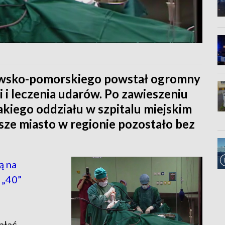
jawsko-pomorskiego powstał ogromny
 i leczenia udarów. Po zawieszeniu
takiego oddziału w szpitalu miejskim
sze miasto w regionie pozostało bez
ą na
 „40”
ałać