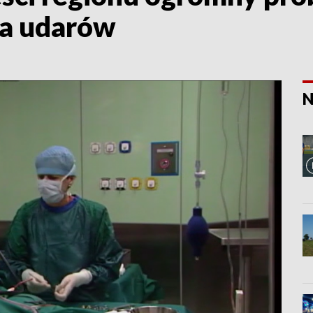
nia udarów
N