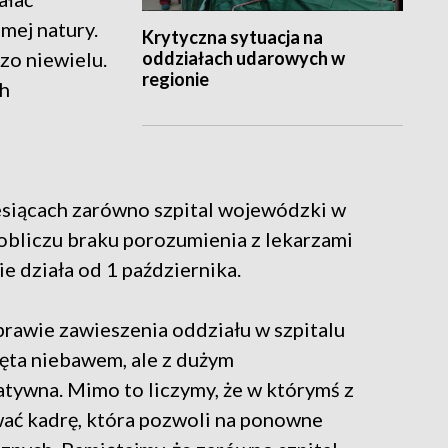
amej natury.
Krytyczna sytuacja na
oddziałach udarowych w
dzo niewielu.
regionie
ch
iesiącach zarówno szpital wojewódzki w
w obliczu braku porozumienia z lekarzami
ie działa od 1 października.
prawie zawieszenia oddziału w szpitalu
jęta niebawem, ale z dużym
ywna. Mimo to liczymy, że w którymś z
wać kadrę, która pozwoli na ponowne