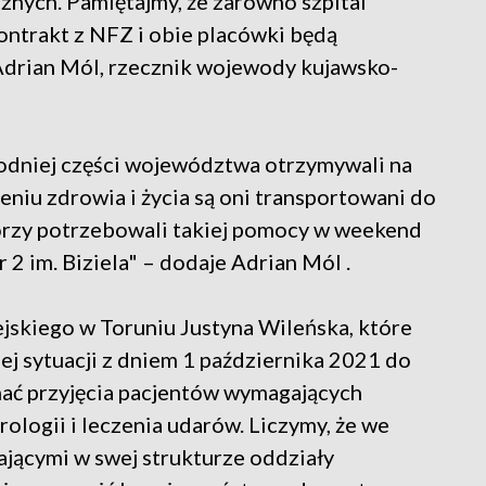
nych. Pamiętajmy, że zarówno szpital
kontrakt z NFZ i obie placówki będą
Adrian Mól, rzecznik wojewody kujawsko-
schodniej części województwa otrzymywali na
niu zdrowia i życia są oni transportowani do
órzy potrzebowali takiej pomocy w weekend
 2 im. Biziela" – dodaje Adrian Mól .
jskiego w Toruniu Justyna Wileńska, które
ej sytuacji z dniem 1 października 2021 do
ać przyjęcia pacjentów wymagających
ologii i leczenia udarów. Liczymy, że we
ającymi w swej strukturze oddziały