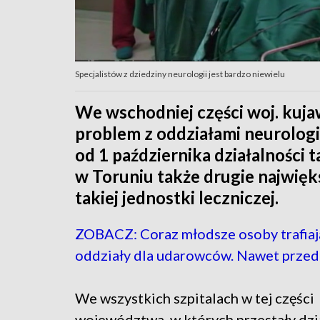
Specjalistów z dziedziny neurologii jest bardzo niewielu
We wschodniej części woj. ku
problem z oddziałami neurologii
od 1 października działalności 
w Toruniu także drugie najwięk
takiej jednostki leczniczej.
ZOBACZ: Coraz młodsze osoby trafiaj
oddziały dla udarowców. Nawet przed
We wszystkich szpitalach w tej części
województwa, w których przestały dzi