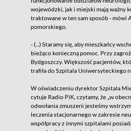
funkcjonowanie oddziałów neurologicz
wojewódzki, jak i miejski mają ważny 
traktowane w ten sam sposób - mówi 
pomorskiego.
- (...) Staramy się, aby mieszkańcy w
bieżąco konieczną pomoc. Przy zagroże
Bydgoszczy. Większość pacjentów, kt
trafiła do Szpitala Uniwersyteckiego nr
W oświadczeniu dyrektor Szpitala Mie
cytuje Radio PiK, czytamy, że „w obecn
odwołania zmuszeni jesteśmy wstrzym
leczenia stacjonarnego w zakresie neur
współpracy z innymi szpitalami posiad