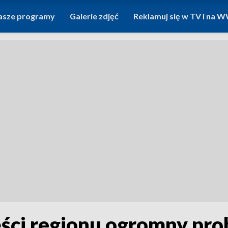
asze programy
Galerie zdjęć
Reklamuj się w TV i na
ści regionu ogromny pro