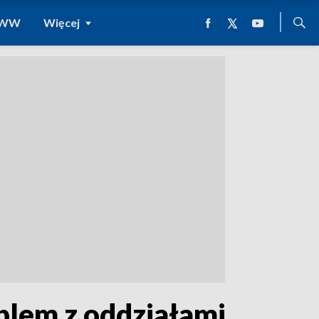
 WWW
Więcej
blem z oddziałami