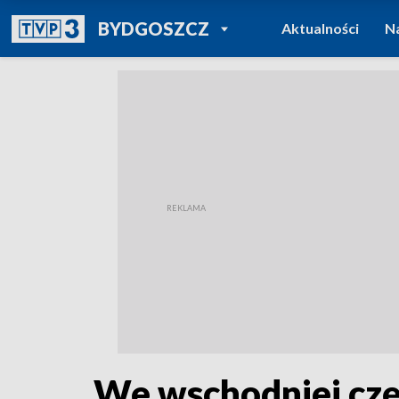
POWRÓT DO
BYDGOSZCZ
Aktualności
N
TVP REGIONY
We wschodniej czę