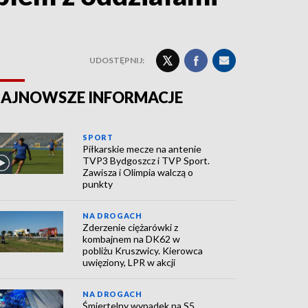
UDOSTĘPNIJ:
AJNOWSZE INFORMACJE
SPORT
Piłkarskie mecze na antenie
TVP3 Bydgoszcz i TVP Sport.
Zawisza i Olimpia walczą o
punkty
NA DROGACH
Zderzenie ciężarówki z
kombajnem na DK62 w
pobliżu Kruszwicy. Kierowca
uwięziony, LPR w akcji
NA DROGACH
Śmiertelny wypadek na S5