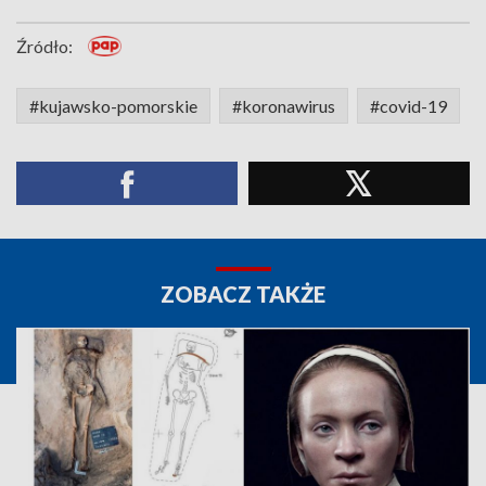
Źródło:
#kujawsko-pomorskie
#koronawirus
#covid-19
ZOBACZ TAKŻE