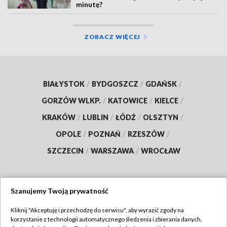
minutę?
ZOBACZ WIĘCEJ
BIAŁYSTOK
/
BYDGOSZCZ
/
GDAŃSK
/
GORZÓW WLKP.
/
KATOWICE
/
KIELCE
/
KRAKÓW
/
LUBLIN
/
ŁÓDŹ
/
OLSZTYN
/
OPOLE
/
POZNAŃ
/
RZESZÓW
/
SZCZECIN
/
WARSZAWA
/
WROCŁAW
Szanujemy Twoją prywatność
Dołącz do nas:
Kliknij "Akceptuję i przechodzę do serwisu", aby wyrazić zgody na
korzystanie z technologii automatycznego śledzenia i zbierania danych,
TVP