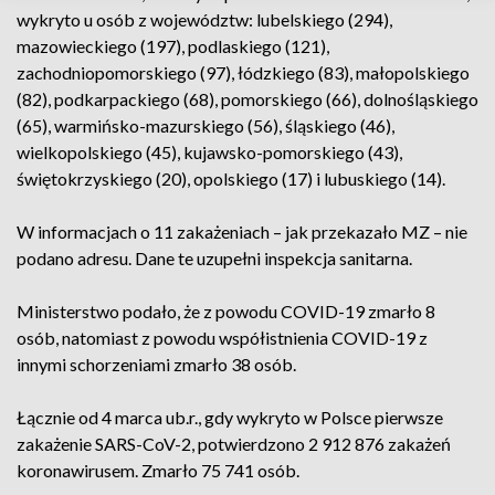
wykryto u osób z województw: lubelskiego (294),
mazowieckiego (197), podlaskiego (121),
zachodniopomorskiego (97), łódzkiego (83), małopolskiego
(82), podkarpackiego (68), pomorskiego (66), dolnośląskiego
(65), warmińsko-mazurskiego (56), śląskiego (46),
wielkopolskiego (45), kujawsko-pomorskiego (43),
świętokrzyskiego (20), opolskiego (17) i lubuskiego (14).
W informacjach o 11 zakażeniach – jak przekazało MZ – nie
podano adresu. Dane te uzupełni inspekcja sanitarna.
Ministerstwo podało, że z powodu COVID-19 zmarło 8
osób, natomiast z powodu współistnienia COVID-19 z
innymi schorzeniami zmarło 38 osób.
Łącznie od 4 marca ub.r., gdy wykryto w Polsce pierwsze
zakażenie SARS-CoV-2, potwierdzono 2 912 876 zakażeń
koronawirusem. Zmarło 75 741 osób.