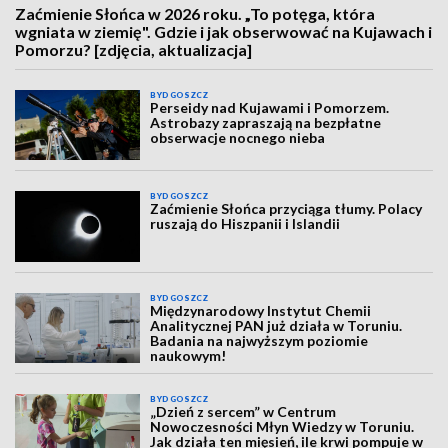
Zaćmienie Słońca w 2026 roku. „To potęga, która
wgniata w ziemię". Gdzie i jak obserwować na Kujawach i
Pomorzu? [zdjęcia, aktualizacja]
BYDGOSZCZ
Perseidy nad Kujawami i Pomorzem.
Astrobazy zapraszają na bezpłatne
obserwacje nocnego nieba
BYDGOSZCZ
Zaćmienie Słońca przyciąga tłumy. Polacy
ruszają do Hiszpanii i Islandii
BYDGOSZCZ
Międzynarodowy Instytut Chemii
Analitycznej PAN już działa w Toruniu.
Badania na najwyższym poziomie
naukowym!
BYDGOSZCZ
„Dzień z sercem” w Centrum
Nowoczesności Młyn Wiedzy w Toruniu.
Jak działa ten mięsień, ile krwi pompuje w