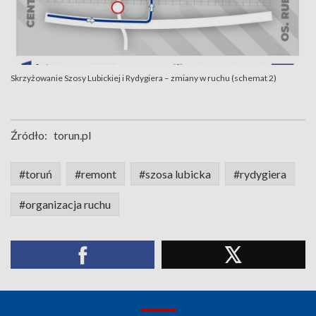
Skrzyżowanie Szosy Lubickiej i Rydygiera – zmiany w ruchu (schemat 2)
Źródło:
torun.pl
#toruń
#remont
#szosa lubicka
#rydygiera
#organizacja ruchu