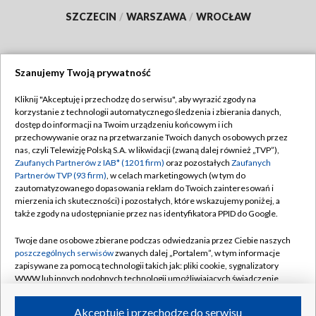
SZCZECIN
/
WARSZAWA
/
WROCŁAW
Szanujemy Twoją prywatność
Dołącz do nas:
Kliknij "Akceptuję i przechodzę do serwisu", aby wyrazić zgody na
korzystanie z technologii automatycznego śledzenia i zbierania danych,
TVP
dostęp do informacji na Twoim urządzeniu końcowym i ich
Abonament TVP
przechowywanie oraz na przetwarzanie Twoich danych osobowych przez
Regulamin TVP
nas, czyli Telewizję Polską S.A. w likwidacji (zwaną dalej również „TVP”),
Emisja w TVP
Polityka prywatności
Zaufanych Partnerów z IAB* (1201 firm)
oraz pozostałych
Zaufanych
Partnerów TVP (93 firm)
, w celach marketingowych (w tym do
Centrum informacji TVP
Moje zgody
zautomatyzowanego dopasowania reklam do Twoich zainteresowań i
mierzenia ich skuteczności) i pozostałych, które wskazujemy poniżej, a
Naziemna Telewizja Cyfrowa
Pomoc
także zgody na udostępnianie przez nas identyfikatora PPID do Google.
Sklep TVP
Biuro reklamy
Twoje dane osobowe zbierane podczas odwiedzania przez Ciebie naszych
Rada Programowa
Kontakt
poszczególnych serwisów
zwanych dalej „Portalem”, w tym informacje
zapisywane za pomocą technologii takich jak: pliki cookie, sygnalizatory
System NOS
WWW lub innych podobnych technologii umożliwiających świadczenie
dopasowanych i bezpiecznych usług, personalizację treści oraz reklam,
Informacje o nadawcy
Kanały
udostępnianie funkcji mediów społecznościowych oraz analizowanie
Akceptuję i przechodzę do serwisu