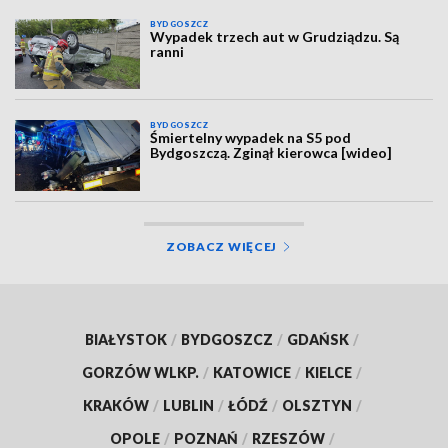
BYDGOSZCZ
Wypadek trzech aut w Grudziądzu. Są
ranni
BYDGOSZCZ
Śmiertelny wypadek na S5 pod
Bydgoszczą. Zginął kierowca [wideo]
ZOBACZ WIĘCEJ
BIAŁYSTOK
/
BYDGOSZCZ
/
GDAŃSK
/
GORZÓW WLKP.
/
KATOWICE
/
KIELCE
/
KRAKÓW
/
LUBLIN
/
ŁÓDŹ
/
OLSZTYN
/
OPOLE
/
POZNAŃ
/
RZESZÓW
/