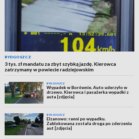
BYDGOSZCZ
3 tys. zł mandatu za zbyt szybką jazdę. Kierowca
zatrzymany w powiecie radziejowskim
BYDGOSZCZ
Wypadek w Borównie. Auto uderzyło w
drzewo. Kierowca i pasażerka wypadki z
auta [zdjęcia]
BYDGOSZCZ
Elzanowo: ranni po wypadku.
Zablokowana została droga po zderzeniu
aut [zdjęcia]