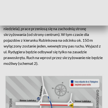
Skrzyżowanie Szosy Lubickiej i Rydygiera – zmiany w ruchu (schemat 1)
Następnie, w dniach 9-10 października 2021 r. (sobota -
niedziela), prace przeniosą się na zachodnią stronę
skrzyżowania (od strony centrum). W tym czasie dla
pojazdów z kierunku Rubinkowa na odcinku ok. 150 m
wyłączony zostanie jeden, wewnętrzny pas ruchu. Wyjazd z
ul. Rydygiera będzie odbywał się tylko na zasadzie
prawoskrętu. Ruch na wprost przez skrzyżowanie nie będzie
możliwy (schemat 2).