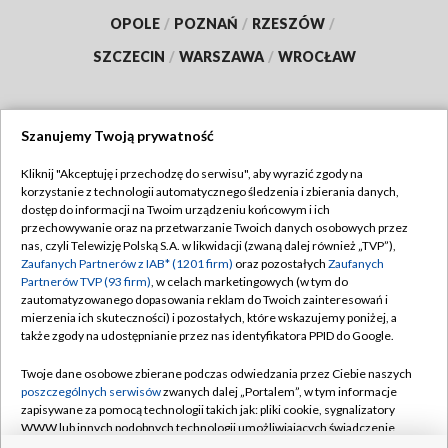
OPOLE
/
POZNAŃ
/
RZESZÓW
/
SZCZECIN
/
WARSZAWA
/
WROCŁAW
Szanujemy Twoją prywatność
Dołącz do nas:
Kliknij "Akceptuję i przechodzę do serwisu", aby wyrazić zgody na
korzystanie z technologii automatycznego śledzenia i zbierania danych,
TVP
dostęp do informacji na Twoim urządzeniu końcowym i ich
Abonament TVP
przechowywanie oraz na przetwarzanie Twoich danych osobowych przez
Regulamin TVP
nas, czyli Telewizję Polską S.A. w likwidacji (zwaną dalej również „TVP”),
Emisja w TVP
Polityka prywatności
Zaufanych Partnerów z IAB* (1201 firm)
oraz pozostałych
Zaufanych
Partnerów TVP (93 firm)
, w celach marketingowych (w tym do
Centrum informacji TVP
Moje zgody
zautomatyzowanego dopasowania reklam do Twoich zainteresowań i
mierzenia ich skuteczności) i pozostałych, które wskazujemy poniżej, a
Naziemna Telewizja Cyfrowa
Pomoc
także zgody na udostępnianie przez nas identyfikatora PPID do Google.
Sklep TVP
Biuro reklamy
Twoje dane osobowe zbierane podczas odwiedzania przez Ciebie naszych
Rada Programowa
Kontakt
poszczególnych serwisów
zwanych dalej „Portalem”, w tym informacje
zapisywane za pomocą technologii takich jak: pliki cookie, sygnalizatory
System NOS
WWW lub innych podobnych technologii umożliwiających świadczenie
dopasowanych i bezpiecznych usług, personalizację treści oraz reklam,