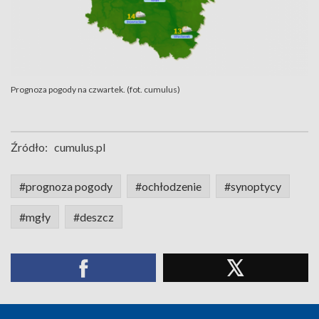
Prognoza pogody na czwartek. (fot. cumulus)
Źródło:
cumulus.pl
#prognoza pogody
#ochłodzenie
#synoptycy
#mgły
#deszcz