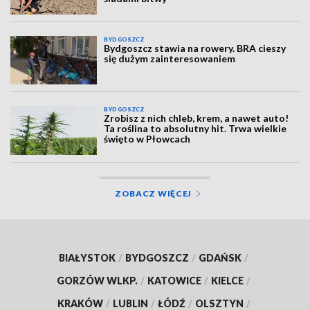
BYDGOSZCZ
Bydgoszcz stawia na rowery. BRA cieszy
się dużym zainteresowaniem
BYDGOSZCZ
Zrobisz z nich chleb, krem, a nawet auto!
Ta roślina to absolutny hit. Trwa wielkie
święto w Płowcach
ZOBACZ WIĘCEJ
BIAŁYSTOK
/
BYDGOSZCZ
/
GDAŃSK
/
GORZÓW WLKP.
/
KATOWICE
/
KIELCE
/
KRAKÓW
/
LUBLIN
/
ŁÓDŹ
/
OLSZTYN
/