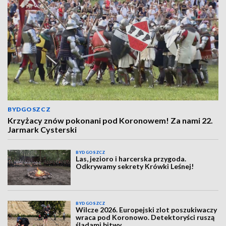
BYDGOSZCZ
Krzyżacy znów pokonani pod Koronowem! Za nami 22.
Jarmark Cysterski
BYDGOSZCZ
Las, jezioro i harcerska przygoda.
Odkrywamy sekrety Krówki Leśnej!
BYDGOSZCZ
Wilcze 2026. Europejski zlot poszukiwaczy
wraca pod Koronowo. Detektoryści ruszą
śladami bitwy