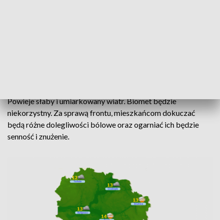
mżawka.
Po południu nie mamy co liczyć na poprawę pogody – nadal
na niebie zalegać będą chmury frontowe.
Ciśnienie będzie powoli rosło. W południe w okolicach
Bydgoszczy wyniesie około 1010 hPa.
Powieje słaby i umiarkowany wiatr. Biomet będzie
niekorzystny. Za sprawą frontu, mieszkańcom dokuczać
będą różne dolegliwości bólowe oraz ogarniać ich będzie
senność i znużenie.