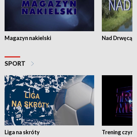
Magazyn nakielski
Nad Drwęcą
SPORT
Liga na skróty
Trening czyni 