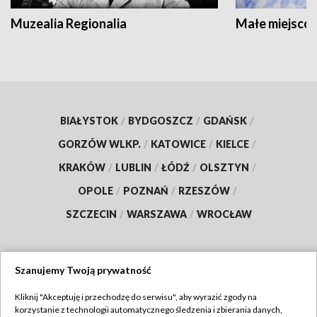
Muzealia Regionalia
Małe miejscow
BIAŁYSTOK
/
BYDGOSZCZ
/
GDAŃSK
/
GORZÓW WLKP.
/
KATOWICE
/
KIELCE
/
KRAKÓW
/
LUBLIN
/
ŁÓDŹ
/
OLSZTYN
/
OPOLE
/
POZNAŃ
/
RZESZÓW
/
SZCZECIN
/
WARSZAWA
/
WROCŁAW
Szanujemy Twoją prywatność
Dołącz do nas:
Kliknij "Akceptuję i przechodzę do serwisu", aby wyrazić zgody na
korzystanie z technologii automatycznego śledzenia i zbierania danych,
TVP