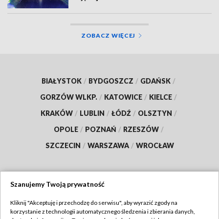
ZOBACZ WIĘCEJ
BIAŁYSTOK
/
BYDGOSZCZ
/
GDAŃSK
/
GORZÓW WLKP.
/
KATOWICE
/
KIELCE
/
KRAKÓW
/
LUBLIN
/
ŁÓDŹ
/
OLSZTYN
/
OPOLE
/
POZNAŃ
/
RZESZÓW
/
SZCZECIN
/
WARSZAWA
/
WROCŁAW
Szanujemy Twoją prywatność
Dołącz do nas:
Kliknij "Akceptuję i przechodzę do serwisu", aby wyrazić zgody na
korzystanie z technologii automatycznego śledzenia i zbierania danych,
TVP