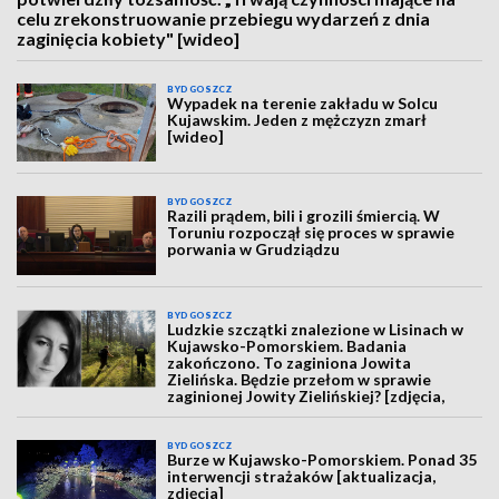
celu zrekonstruowanie przebiegu wydarzeń z dnia
zaginięcia kobiety" [wideo]
BYDGOSZCZ
Wypadek na terenie zakładu w Solcu
Kujawskim. Jeden z mężczyzn zmarł
[wideo]
BYDGOSZCZ
Razili prądem, bili i grozili śmiercią. W
Toruniu rozpoczął się proces w sprawie
porwania w Grudziądzu
BYDGOSZCZ
Ludzkie szczątki znalezione w Lisinach w
Kujawsko-Pomorskiem. Badania
zakończono. To zaginiona Jowita
Zielińska. Będzie przełom w sprawie
zaginionej Jowity Zielińskiej? [zdjęcia,
wideo, aktualizacja]
BYDGOSZCZ
Burze w Kujawsko-Pomorskiem. Ponad 35
interwencji strażaków [aktualizacja,
zdjęcia]