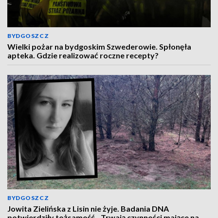
BYDGOSZCZ
Wielki pożar na bydgoskim Szwederowie. Spłonęła
apteka. Gdzie realizować roczne recepty?
BYDGOSZCZ
Jowita Zielińska z Lisin nie żyje. Badania DNA
potwierdziły tożsamość. „Trwają czynności mające na