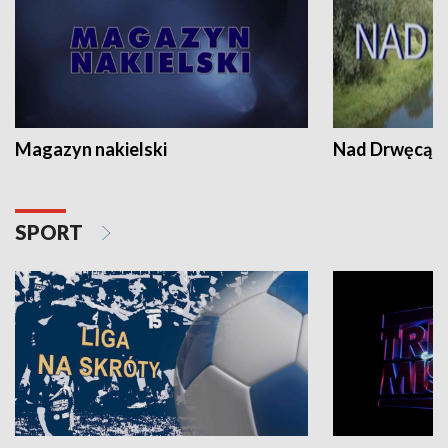
Magazyn nakielski
Nad Drwęcą
SPORT