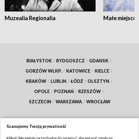
Muzealia Regionalia
Małe miejscow
BIAŁYSTOK
/
BYDGOSZCZ
/
GDAŃSK
/
GORZÓW WLKP.
/
KATOWICE
/
KIELCE
/
KRAKÓW
/
LUBLIN
/
ŁÓDŹ
/
OLSZTYN
/
OPOLE
/
POZNAŃ
/
RZESZÓW
/
SZCZECIN
/
WARSZAWA
/
WROCŁAW
Szanujemy Twoją prywatność
Dołącz do nas:
Kliknij "Akceptuję i przechodzę do serwisu", aby wyrazić zgody na