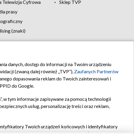
 Telewizja Cyfrowa
Sklep TVP
la prasy
tograficzny
sing (znaki)
klamy
Kontakt
rania danych, dostęp do informacji na Twoim urządzeniu
idacji (zwaną dalej również „TVP”),
Zaufanych Partnerów
anego dopasowania reklam do Twoich zainteresowań i
a PPID do Google.
”, w tym informacje zapisywane za pomocą technologii
zpiecznych usług, personalizację treści oraz reklam,
identyfikatory Twoich urządzeń końcowych i identyfikatory
P,
Zaufanych Partnerów z IAB
oraz pozostałych
Zaufanych