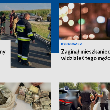
BYDGOSZCZ
zny
Zaginął mieszkaniec
widziałeś tego męż