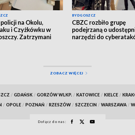
SZCZ
BYDGOSZCZ
policji na Okolu,
CBZC rozbiło grupę
aku i Czyżkówku w
podejrzaną o udostępn
szczy. Zatrzymani
narzędzi do cyberatak
yźni, przejęte
Jeden z zatrzymanych t
ramy narkotyków
do aresztu [wideo]
o, aktualizacja]
ZOBACZ WIĘCEJ
SZCZ
/
GDAŃSK
/
GORZÓW WLKP.
/
KATOWICE
/
KIELCE
/
KRA
N
/
OPOLE
/
POZNAŃ
/
RZESZÓW
/
SZCZECIN
/
WARSZAWA
/
W
Dołącz do nas: