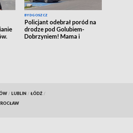
BYDGOSZCZ
Policjant odebrał poród na
ianie
drodze pod Golubiem-
ów.
Dobrzyniem! Mama i
rafił
noworodek czują się dobrze
[wideo]
KÓW
/
LUBLIN
/
ŁÓDŹ
/
ROCŁAW