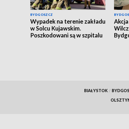
BYDGOSZCZ
BYDGO
Wypadek na terenie zakładu
Akcja 
w Solcu Kujawskim.
Wilcz
Poszkodowani są w szpitalu
Bydgo
mężcz
kilog
[wide
BIAŁYSTOK
/
BYDGO
OLSZTY