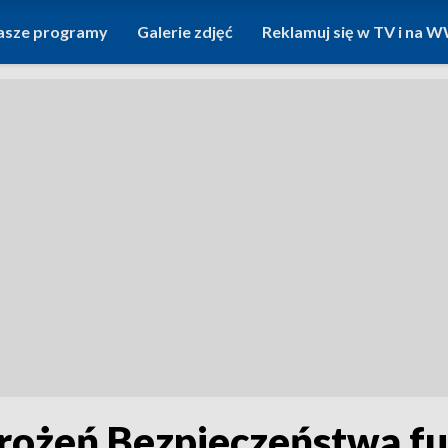
asze programy
Galerie zdjęć
Reklamuj się w TV i na
ożeń Bezpieczeństwa funk