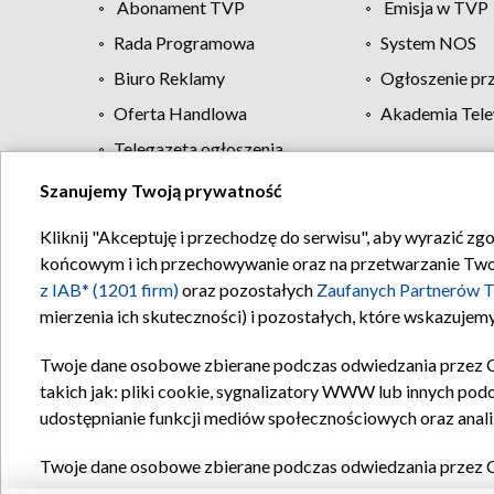
Abonament TVP
Emisja w TVP
Rada Programowa
System NOS
Biuro Reklamy
Ogłoszenie pr
Oferta Handlowa
Akademia Tele
Telegazeta ogłoszenia
Szanujemy Twoją prywatność
Regulamin TVP
Kliknij "Akceptuję i przechodzę do serwisu", aby wyrazić zg
końcowym i ich przechowywanie oraz na przetwarzanie Twoich
z IAB* (1201 firm)
oraz pozostałych
Zaufanych Partnerów T
mierzenia ich skuteczności) i pozostałych, które wskazujemy
Twoje dane osobowe zbierane podczas odwiedzania przez 
takich jak: pliki cookie, sygnalizatory WWW lub innych pod
udostępnianie funkcji mediów społecznościowych oraz anali
Twoje dane osobowe zbierane podczas odwiedzania przez 
plików cookie, informacje o Twoich wyszukiwaniach w serwi