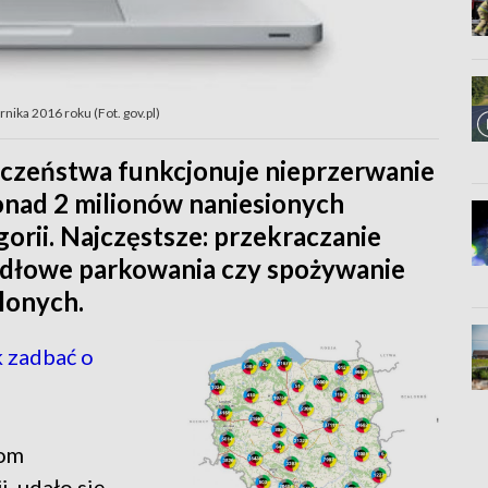
ika 2016 roku (Fot. gov.pl)
czeństwa funkcjonuje nieprzerwanie
 ponad 2 milionów naniesionych
orii. Najczęstsze: przekraczanie
idłowe parkowania czy spożywanie
lonych.
 zadbać o
iom
, udało się