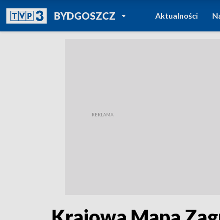
POWRÓT DO
BYDGOSZCZ
Aktualności
N
TVP REGIONY
Krajowa Mapa Zagr