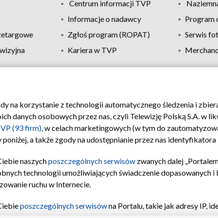
Centrum informacji TVP
Naziemna
Informacje o nadawcy
Program d
zetargowe
Zgłoś program (ROPAT)
Serwis fo
wizyjna
Kariera w TVP
Merchandi
Polityka prywatności
Moje zgody
Pomoc
Biuro re
ody na korzystanie z technologii automatycznego śledzenia i zbie
 danych osobowych przez nas, czyli Telewizję Polską S.A. w likw
VP (93 firm)
, w celach marketingowych (w tym do zautomatyzow
 poniżej, a także zgody na udostępnianie przez nas identyfikator
Ciebie naszych
poszczególnych serwisów
zwanych dalej „Portalem
obnych technologii umożliwiających świadczenie dopasowanych i be
zowanie ruchu w Internecie.
Ciebie
poszczególnych serwisów
na Portalu, takie jak adresy IP, 
sach Portalu czy historia odwiedzin będą przetwarzane przez TV