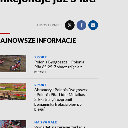
UDOSTĘPNIJ:
AJNOWSZE INFORMACJE
SPORT
Polonia Bydgoszcz – Polonia
Piła 65:25. Zobacz zdjęcia z
meczu
SPORT
Abramczyk Polonia Bydgoszcz
- Polonia Piła. Lider Metalkas
2. Ekstraligi rozgromił
beniaminka [relacja bieg po
biegu]
NA SYGNALE
Wypadek na terenie zakładu