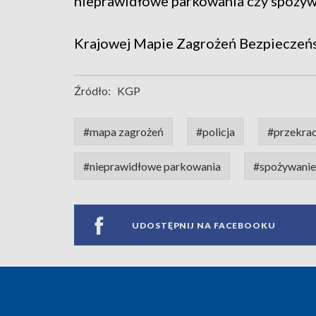
nieprawidłowe parkowania czy spożyw
Krajowej Mapie Zagrożeń Bezpieczeńst
Źródło:
KGP
#mapa zagrożeń
#policja
#przekrac
#nieprawidłowe parkowania
#spożywanie
UDOSTĘPNIJ NA FACEBOOKU