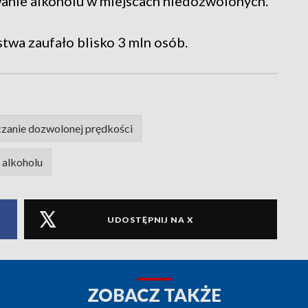
anie alkoholu w miejscach niedozwolonych.
wa zaufało blisko 3 mln osób.
zanie dozwolonej prędkości
 alkoholu
UDOSTĘPNIJ NA X
ZOBACZ TAKŻE