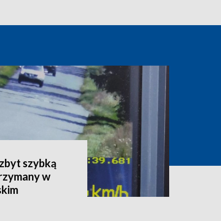
 zbyt szybką
trzymany w
skim