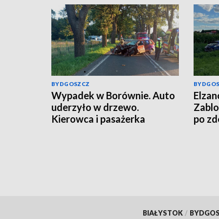
BYDGOSZCZ
BYDGO
Wypadek w Borównie. Auto
Elzan
uderzyło w drzewo.
Zablo
Kierowca i pasażerka
po zd
wypadki z auta [zdjęcia]
BIAŁYSTOK
/
BYDGO