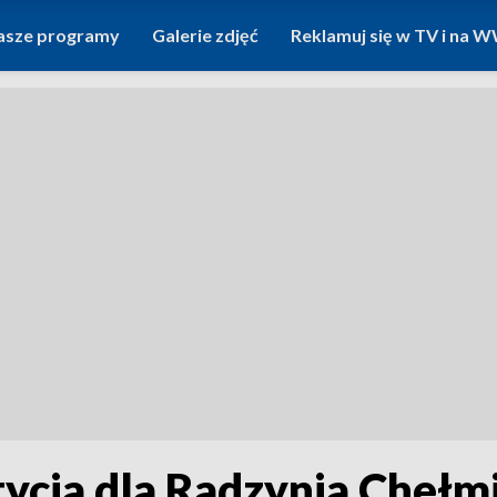
asze programy
Galerie zdjęć
Reklamuj się w TV i na
ycja dla Radzynia Chełm