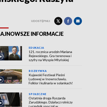
UDOSTĘPNIJ:
AJNOWSZE INFORMACJE
EDUKACJA
121. rocznica urodzin Mariana
Rejewskiego. Gra terenowa i
szyfry na Wyspie Młyńskiej
ROZRYWKA
Kujawski Festiwal Pieśni
Ludowej w Inowrocławiu.
Folklor i kulinaria w solankach!
SPOŁECZNE
Ostatnia droga Ryszarda
Zarudzkiego. Działacz rolniczy
i urzędnik spoczął w