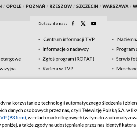
N
/
OPOLE
/
POZNAŃ
/
RZESZÓW
/
SZCZECIN
/
WARSZAWA
/
W
Dołącz do nas:
Centrum informacji TVP
Naziemna
Informacje o nadawcy
Program d
zetargowe
Zgłoś program (ROPAT)
Serwis fo
wizyjna
Kariera w TVP
Merchandi
Polityka prywatności
Moje zgody
Pomoc
Biuro re
ody na korzystanie z technologii automatycznego śledzenia i zbie
 danych osobowych przez nas, czyli Telewizję Polską S.A. w likw
VP (93 firm)
, w celach marketingowych (w tym do zautomatyzow
 poniżej, a także zgody na udostępnianie przez nas identyfikator