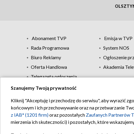
OLSZTY
Abonament TVP
Emisja w TVP
Rada Programowa
System NOS
Biuro Reklamy
Ogłoszenie pr
Oferta Handlowa
Akademia Tele
Telegazeta ogłoszenia
Szanujemy Twoją prywatność
Regulamin TVP
Kliknij "Akceptuję i przechodzę do serwisu", aby wyrazić zg
końcowym i ich przechowywanie oraz na przetwarzanie Twoich
z IAB* (1201 firm)
oraz pozostałych
Zaufanych Partnerów T
mierzenia ich skuteczności) i pozostałych, które wskazujemy