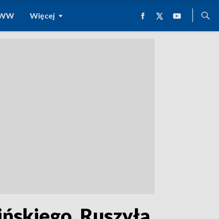
 WWW
Więcej
ińskiego. Ruszyła