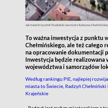
Jak mówi Krzysztof Chodubski, burmistrz Radzynia Chełmiński
To ważna inwestycja z punktu 
Chełmińskiego, ale też całego
na opracowanie dokumentacji p
Inwestycja będzie realizowana
województwa i samorządów lok
Według rankingu PIE, najlepiej rozwija
miasta to Świecie, Radzyń Chełmiński 
Krajeńskie
- Radzyń jest małym miasteczkiem z tr