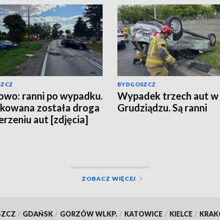
SZCZ
BYDGOSZCZ
owo: ranni po wypadku.
Wypadek trzech aut w
kowana została droga
Grudziądzu. Są ranni
erzeniu aut [zdjęcia]
ZOBACZ WIĘCEJ
SZCZ
/
GDAŃSK
/
GORZÓW WLKP.
/
KATOWICE
/
KIELCE
/
KRA