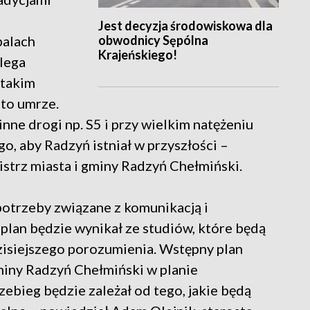
Jest decyzja środowiskowa dla
obwodnicy Sępólna
palach
Krajeńskiego!
lega
 takim
sto umrze.
inne drogi np. S5 i przy wielkim natężeniu
o, aby Radzyń istniał w przyszłości –
strz miasta i gminy Radzyń Chełmiński.
potrzeby związane z komunikacją i
 plan będzie wynikał ze studiów, które będą
isiejszego porozumienia. Wstępny plan
gminy Radzyń Chełmiński w planie
ebieg będzie zależał od tego, jakie będą