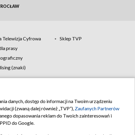
ROCŁAW
 Telewizja Cyfrowa
Sklep TVP
la prasy
tograficzny
sing (znaki)
klamy
Kontakt
rania danych, dostęp do informacji na Twoim urządzeniu
idacji (zwaną dalej również „TVP”),
Zaufanych Partnerów
anego dopasowania reklam do Twoich zainteresowań i
a PPID do Google.