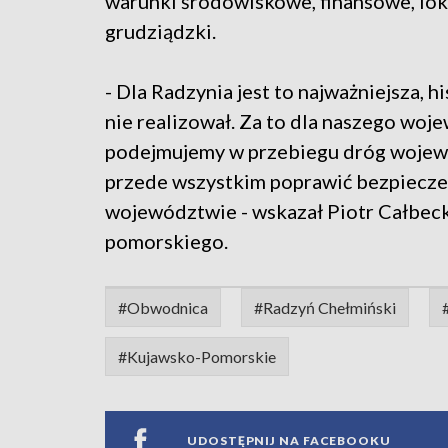
warunki środowiskowe, finansowe, lok
grudziądzki.
- Dla Radzynia jest to najważniejsza, h
nie realizował. Za to dla naszego woj
podejmujemy w przebiegu dróg wojewó
przede wszystkim poprawić bezpiecz
województwie - wskazał Piotr Całbec
pomorskiego.
#Obwodnica
#Radzyń Chełmiński
#Kujawsko-Pomorskie
UDOSTĘPNIJ NA FACEBOOKU