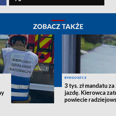
ZOBACZ TAKŻE
BYDGOSZCZ
3 tys. zł mandatu za
ny
jazdę. Kierowca za
powiecie radziejow