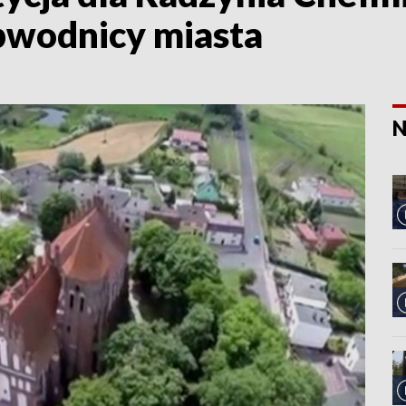
bwodnicy miasta
N