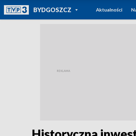
POWRÓT DO
BYDGOSZCZ
Aktualności
N
TVP REGIONY
Historyczna inwest