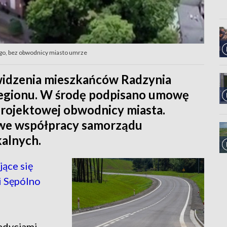
ego, bez obwodnicy miasto umrze
widzenia mieszkańców Radzynia
 regionu. W środę podpisano umowę
rojektowej obwodnicy miasta.
 we współpracy samorządu
alnych.
jące się
i Sępólno
adycjami