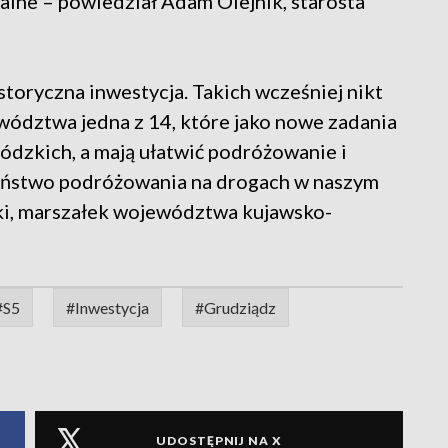
alne – powiedział Adam Olejnik, starosta
istoryczna inwestycja. Takich wcześniej nikt
ewództwa jedna z 14, które jako nowe zadania
dzkich, a mają ułatwić podróżowanie i
eństwo podróżowania na drogach w naszym
ki, marszałek województwa kujawsko-
#S5
#Inwestycja
#Grudziądz
UDOSTĘPNIJ NA X