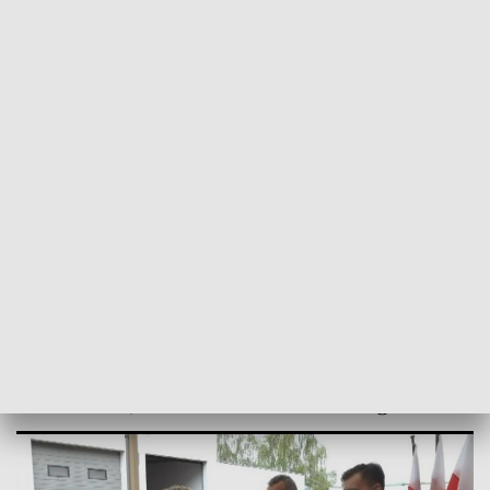
POWRÓT DO
BYDGOSZCZ
TVP REGIONY
Więcbork: Pracownicy szpitala
odznaczenia za pracę w czasie pandemii
2021-10-06
Dominika Sikorska, Natalia Słomkowska