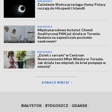
BYDGOSZCZ
Zaćmienie Słońca przyciąga tłumy. Polacy
ruszają do Hiszpanii i Islandii
BYDGOSZCZ
Międzynarodowy Instytut Chemii
Analitycznej PAN już działa w Toruniu.
Badania na najwyższym poziomie
naukowym!
BYDGOSZCZ
„Dzień z sercem” w Centrum
Nowoczesności Młyn Wiedzy w Toruniu.
Jak działa ten mięsień, ile krwi pompuje w
minutę?
ZOBACZ WIĘCEJ
BIAŁYSTOK
/
BYDGOSZCZ
/
GDAŃSK
/