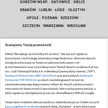
GORZÓW WLKP.
/
KATOWICE
/
KIELCE
/
KRAKÓW
/
LUBLIN
/
ŁÓDŹ
/
OLSZTYN
/
OPOLE
/
POZNAŃ
/
RZESZÓW
/
SZCZECIN
/
WARSZAWA
/
WROCŁAW
Szanujemy Twoją prywatność
Dołącz do nas:
Kliknij "Akceptuję i przechodzę do serwisu", aby wyrazić zgody na
korzystanie z technologii automatycznego śledzenia i zbierania danych,
TVP
dostęp do informacji na Twoim urządzeniu końcowym i ich
Abonament TVP
przechowywanie oraz na przetwarzanie Twoich danych osobowych przez
Regulamin TVP
nas, czyli Telewizję Polską S.A. w likwidacji (zwaną dalej również „TVP”),
Emisja w TVP
Polityka prywatności
Zaufanych Partnerów z IAB* (1201 firm)
oraz pozostałych
Zaufanych
Partnerów TVP (93 firm)
, w celach marketingowych (w tym do
Centrum informacji TVP
Moje zgody
zautomatyzowanego dopasowania reklam do Twoich zainteresowań i
mierzenia ich skuteczności) i pozostałych, które wskazujemy poniżej, a
Naziemna Telewizja Cyfrowa
Pomoc
także zgody na udostępnianie przez nas identyfikatora PPID do Google.
Sklep TVP
Biuro reklamy
Twoje dane osobowe zbierane podczas odwiedzania przez Ciebie naszych
Rada Programowa
Kontakt
poszczególnych serwisów
zwanych dalej „Portalem”, w tym informacje