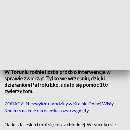
Interwencje Straży Miejskiej związane z szeroko pojętą ochroną środowiska, są
coraz liczniejsze. (fot. Straż Miejska w Torunia)
W Toruniu rośnie liczba próśb o interwencje w
sprawie zwierząt. Tylko we wrześniu, dzięki
działaniom Patrolu Eko, udało się pomóc 107
zwierzętom.
ZOBACZ: Niezwykłe narodziny w Krainie Dolnej Wisły.
Konkurs na imię dla osiołka rozstrzygnięty
Nadeszła jesień i robi się coraz chłodniej. W tym okresie