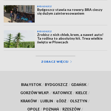
BYDGOSZCZ
Bydgoszcz stawia na rowery. BRA cieszy
się dużym zainteresowaniem
BYDGOSZCZ
Zrobisz z nich chleb, krem, a nawet auto!
Ta roślina to absolutny hit. Trwa wielkie
święto w Płowcach
ZOBACZ WIĘCEJ
BIAŁYSTOK
/
BYDGOSZCZ
/
GDAŃSK
/
GORZÓW WLKP.
/
KATOWICE
/
KIELCE
/
KRAKÓW
/
LUBLIN
/
ŁÓDŹ
/
OLSZTYN
/
OPOLE
/
POZNAŃ
/
RZESZÓW
/