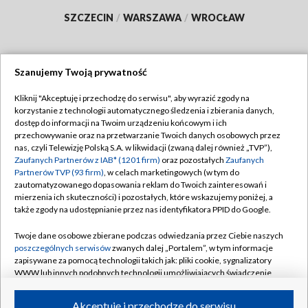
SZCZECIN
/
WARSZAWA
/
WROCŁAW
Szanujemy Twoją prywatność
Dołącz do nas:
Kliknij "Akceptuję i przechodzę do serwisu", aby wyrazić zgody na
korzystanie z technologii automatycznego śledzenia i zbierania danych,
TVP
dostęp do informacji na Twoim urządzeniu końcowym i ich
Abonament TVP
przechowywanie oraz na przetwarzanie Twoich danych osobowych przez
Regulamin TVP
nas, czyli Telewizję Polską S.A. w likwidacji (zwaną dalej również „TVP”),
Emisja w TVP
Polityka prywatności
Zaufanych Partnerów z IAB* (1201 firm)
oraz pozostałych
Zaufanych
Partnerów TVP (93 firm)
, w celach marketingowych (w tym do
Centrum informacji TVP
Moje zgody
zautomatyzowanego dopasowania reklam do Twoich zainteresowań i
mierzenia ich skuteczności) i pozostałych, które wskazujemy poniżej, a
Naziemna Telewizja Cyfrowa
Pomoc
także zgody na udostępnianie przez nas identyfikatora PPID do Google.
Sklep TVP
Biuro reklamy
Twoje dane osobowe zbierane podczas odwiedzania przez Ciebie naszych
Rada Programowa
Kontakt
poszczególnych serwisów
zwanych dalej „Portalem”, w tym informacje
zapisywane za pomocą technologii takich jak: pliki cookie, sygnalizatory
System NOS
WWW lub innych podobnych technologii umożliwiających świadczenie
dopasowanych i bezpiecznych usług, personalizację treści oraz reklam,
Informacje o nadawcy
Kanały
udostępnianie funkcji mediów społecznościowych oraz analizowanie
Akceptuję i przechodzę do serwisu