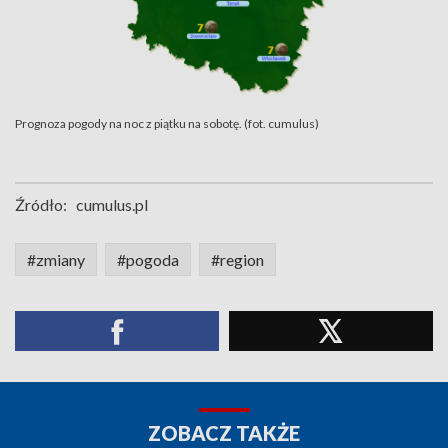
Prognoza pogody na noc z piątku na sobotę. (fot. cumulus)
Źródło:
cumulus.pl
#zmiany
#pogoda
#region
ZOBACZ TAKŻE