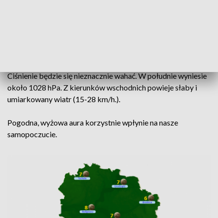
Za sprawą wyżu rosyjskiego cały dzień w województwie
kujawsko-pomorskim będzie pogodny i słoneczny z
dominacją pochmurnego nieba. Na termometrach niższe
wartości, niż w poprzednich dniach.
Ciśnienie będzie się nieznacznie wahać. W południe wyniesie
około 1028 hPa. Z kierunków wschodnich powieje słaby i
umiarkowany wiatr (15-28 km/h.).
Pogodna, wyżowa aura korzystnie wpłynie na nasze
samopoczucie.