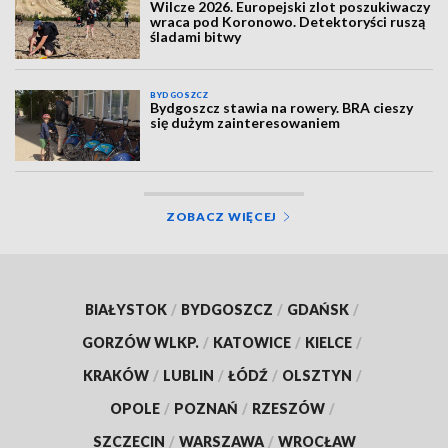
Wilcze 2026. Europejski zlot poszukiwaczy
wraca pod Koronowo. Detektoryści ruszą
śladami bitwy
BYDGOSZCZ
Bydgoszcz stawia na rowery. BRA cieszy
się dużym zainteresowaniem
ZOBACZ WIĘCEJ
BIAŁYSTOK
/
BYDGOSZCZ
/
GDAŃSK
/
GORZÓW WLKP.
/
KATOWICE
/
KIELCE
/
KRAKÓW
/
LUBLIN
/
ŁÓDŹ
/
OLSZTYN
/
OPOLE
/
POZNAŃ
/
RZESZÓW
/
SZCZECIN
/
WARSZAWA
/
WROCŁAW