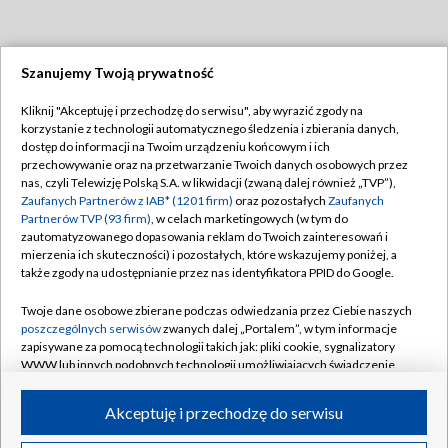
Szanujemy Twoją prywatność
Dołącz do nas:
Kliknij "Akceptuję i przechodzę do serwisu", aby wyrazić zgody na
korzystanie z technologii automatycznego śledzenia i zbierania danych,
TVP
dostęp do informacji na Twoim urządzeniu końcowym i ich
Abonament TVP
przechowywanie oraz na przetwarzanie Twoich danych osobowych przez
Regulamin TVP
nas, czyli Telewizję Polską S.A. w likwidacji (zwaną dalej również „TVP”),
Emisja w TVP
Polityka prywatności
Zaufanych Partnerów z IAB* (1201 firm)
oraz pozostałych
Zaufanych
Partnerów TVP (93 firm)
, w celach marketingowych (w tym do
Centrum informacji TVP
Moje zgody
zautomatyzowanego dopasowania reklam do Twoich zainteresowań i
mierzenia ich skuteczności) i pozostałych, które wskazujemy poniżej, a
Naziemna Telewizja Cyfrowa
Pomoc
także zgody na udostępnianie przez nas identyfikatora PPID do Google.
Sklep TVP
Biuro reklamy
Twoje dane osobowe zbierane podczas odwiedzania przez Ciebie naszych
Rada Programowa
Kontakt
poszczególnych serwisów
zwanych dalej „Portalem”, w tym informacje
zapisywane za pomocą technologii takich jak: pliki cookie, sygnalizatory
System NOS
WWW lub innych podobnych technologii umożliwiających świadczenie
dopasowanych i bezpiecznych usług, personalizację treści oraz reklam,
Informacje o nadawcy
Kanały
udostępnianie funkcji mediów społecznościowych oraz analizowanie
Akceptuję i przechodzę do serwisu
ruchu w Internecie.
Program dla prasy
©2026 Telewizja Polska S.A. w likwidacji