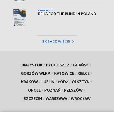
BYDGOSZCZ
REHA FOR THE BLIND IN POLAND
ZOBACZ WIĘCEJ
BIAŁYSTOK
/
BYDGOSZCZ
/
GDAŃSK
/
GORZÓW WLKP.
/
KATOWICE
/
KIELCE
/
KRAKÓW
/
LUBLIN
/
ŁÓDŹ
/
OLSZTYN
/
OPOLE
/
POZNAŃ
/
RZESZÓW
/
SZCZECIN
/
WARSZAWA
/
WROCŁAW