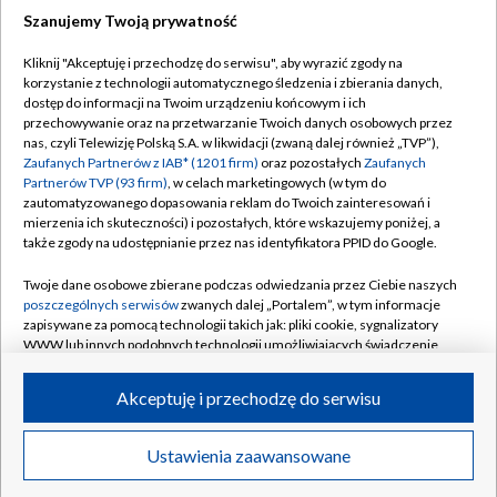
Szanujemy Twoją prywatność
Dołącz do nas:
Kliknij "Akceptuję i przechodzę do serwisu", aby wyrazić zgody na
korzystanie z technologii automatycznego śledzenia i zbierania danych,
TVP
dostęp do informacji na Twoim urządzeniu końcowym i ich
Abonament TVP
przechowywanie oraz na przetwarzanie Twoich danych osobowych przez
Regulamin TVP
nas, czyli Telewizję Polską S.A. w likwidacji (zwaną dalej również „TVP”),
Emisja w TVP
Polityka prywatności
Zaufanych Partnerów z IAB* (1201 firm)
oraz pozostałych
Zaufanych
Partnerów TVP (93 firm)
, w celach marketingowych (w tym do
Centrum informacji TVP
Moje zgody
zautomatyzowanego dopasowania reklam do Twoich zainteresowań i
mierzenia ich skuteczności) i pozostałych, które wskazujemy poniżej, a
Naziemna Telewizja Cyfrowa
Pomoc
także zgody na udostępnianie przez nas identyfikatora PPID do Google.
Sklep TVP
Biuro reklamy
Twoje dane osobowe zbierane podczas odwiedzania przez Ciebie naszych
Rada Programowa
Kontakt
poszczególnych serwisów
zwanych dalej „Portalem”, w tym informacje
zapisywane za pomocą technologii takich jak: pliki cookie, sygnalizatory
System NOS
WWW lub innych podobnych technologii umożliwiających świadczenie
dopasowanych i bezpiecznych usług, personalizację treści oraz reklam,
Informacje o nadawcy
Kanały
udostępnianie funkcji mediów społecznościowych oraz analizowanie
Akceptuję i przechodzę do serwisu
ruchu w Internecie.
Program dla prasy
©2026 Telewizja Polska S.A. w likwidacji
Biuro Reklamy
Twoje dane osobowe zbierane podczas odwiedzania przez Ciebie
Ustawienia zaawansowane
poszczególnych serwisów
na Portalu, takie jak adresy IP, identyfikatory
Ogłoszenie przetargowe
Twoich urządzeń końcowych i identyfikatory plików cookie, informacje o