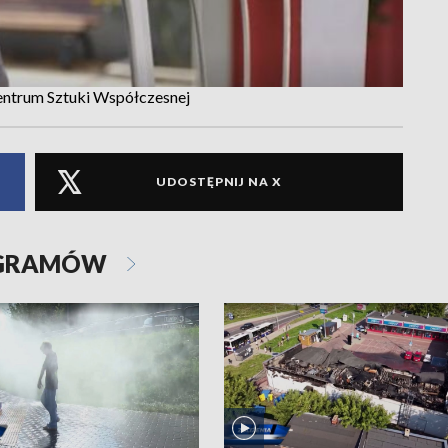
entrum Sztuki Współczesnej
UDOSTĘPNIJ NA X
OGRAMÓW