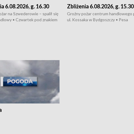
ia 6.08.2026, g. 16.30
Zbliżenia 6.08.2026, g. 15.30
żar na Szwederowie – spalił się
Groźny pożar centrum handlowego 
ndlowy • Czwartek pod znakiem
ul. Kossaka w Bydgoszczy • Pesa
burz • Dobre prognozy dla
wyprodukuje nowoczesne,
 – rolnicy mogą liczyć na
energooszczędne pociągi dla Polregi
lony • Akcja porodowa na trasie
Zmiany w przepisach o pomocy
uń – pomógł policyjny patrol •
społecznej • Przed nami 10. jubileu
my na kolejną odsłonę programu
Festiwal Wisły
ato”
a