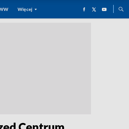
 WWW
Więcej
rzed Centrum