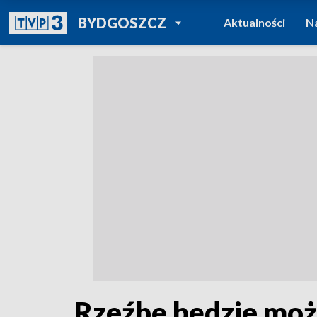
POWRÓT DO
BYDGOSZCZ
Aktualności
N
TVP REGIONY
Rzeźbę będzie moż