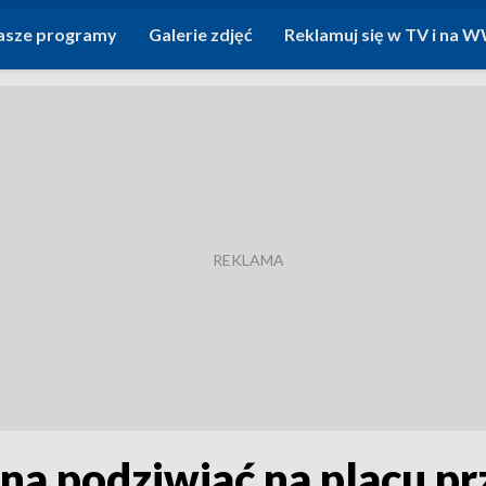
asze programy
Galerie zdjęć
Reklamuj się w TV i na
na podziwiać na placu p