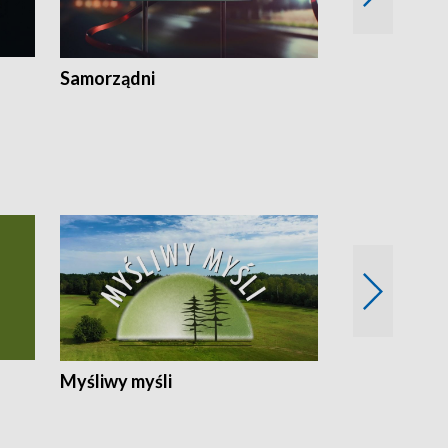
Samorządni
Wspólna sp
Myśliwy myśli
Spotkania z 