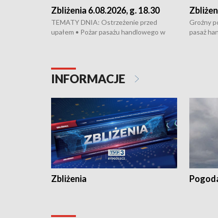
Zbliżenia 6.08.2026, g. 18.30
Zbliżen
TEMATY DNIA: Ostrzeżenie przed
Groźny po
upałem • Pożar pasażu handlowego w
pasaż ha
Bydgoszczy • Policja rozbiła lokalną siatkę
upałów i 
dealerską – grozi im do 12 lat więzienia •
kukurydzy
Akcja porodowa na trasie Rypin-Toruń –
wysokie p
pomógł policyjny patrol • Wyjątkowy
Rypin-Tor
INFORMACJE
projekt UMK w Toruniu
Zaprasza
„Studio L
Zbliżenia
Pogod