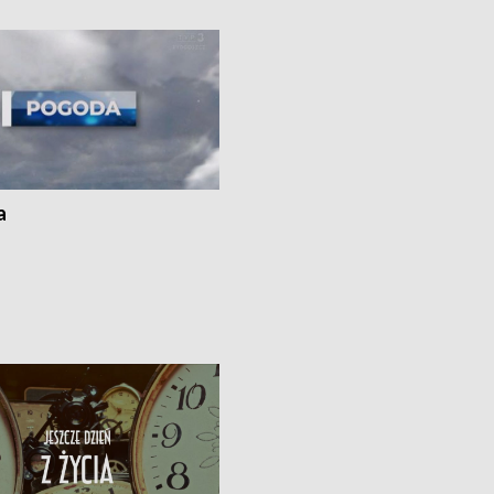
i z Torunia • Nowelizacja ustawy
społecznej już obowiązuje
a