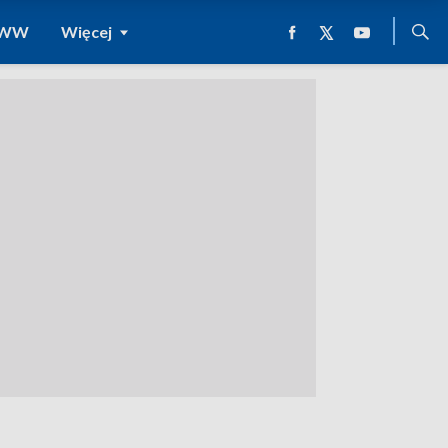
 WWW
Więcej