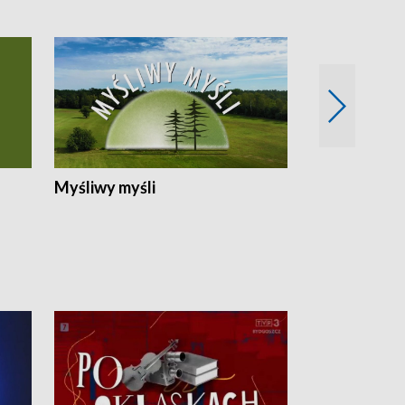
Myśliwy myśli
Spotkania z 