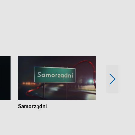
Samorządni
Wspólna sp