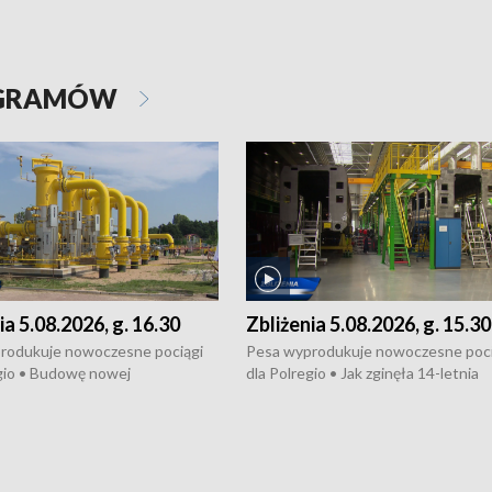
OGRAMÓW
ia 5.08.2026, g. 16.30
Zbliżenia 5.08.2026, g. 15.30
rodukuje nowoczesne pociągi
Pesa wyprodukuje nowoczesne poci
gio • Budowę nowej
dla Polregio • Jak zginęła 14-letnia
ktury gazowej między
dziewczyna z Torunia • Nowelizacja
m a Gustorzynem. •
ustawy o pomocy społecznej już
rsje wokół Wojewódzkiego
obowiązuje • W lasach pojawiły się ku
Specjalistycznego we
borowiki • Urodzaj kukurydzy w regi
 • Jaka była przyczyna śmierci