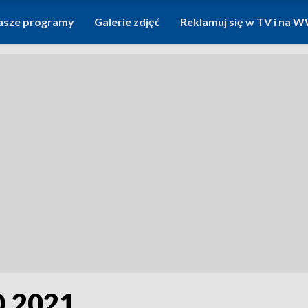
asze programy
Galerie zdjęć
Reklamuj się w TV i na
0.2021