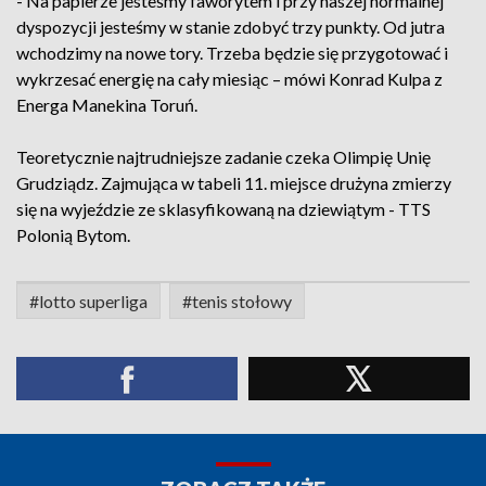
- Na papierze jesteśmy faworytem i przy naszej normalnej
dyspozycji jesteśmy w stanie zdobyć trzy punkty. Od jutra
wchodzimy na nowe tory. Trzeba będzie się przygotować i
wykrzesać energię na cały miesiąc – mówi Konrad Kulpa z
Energa Manekina Toruń.
Teoretycznie najtrudniejsze zadanie czeka Olimpię Unię
Grudziądz. Zajmująca w tabeli 11. miejsce drużyna zmierzy
się na wyjeździe ze sklasyfikowaną na dziewiątym - TTS
Polonią Bytom.
#lotto superliga
#tenis stołowy