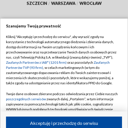
SZCZECIN
/
WARSZAWA
/
WROCŁAW
Szanujemy Twoją prywatność
Dołącz do nas:
Kliknij "Akceptuję i przechodzę do serwisu", aby wyrazić zgody na
korzystanie z technologii automatycznego śledzenia i zbierania danych,
TVP
dostęp do informacji na Twoim urządzeniu końcowym i ich
Abonament TVP
przechowywanie oraz na przetwarzanie Twoich danych osobowych przez
Regulamin TVP
nas, czyli Telewizję Polską S.A. w likwidacji (zwaną dalej również „TVP”),
Emisja w TVP
Polityka prywatności
Zaufanych Partnerów z IAB* (1201 firm)
oraz pozostałych
Zaufanych
Partnerów TVP (93 firm)
, w celach marketingowych (w tym do
Centrum informacji TVP
Moje zgody
zautomatyzowanego dopasowania reklam do Twoich zainteresowań i
mierzenia ich skuteczności) i pozostałych, które wskazujemy poniżej, a
Naziemna Telewizja Cyfrowa
Pomoc
także zgody na udostępnianie przez nas identyfikatora PPID do Google.
Sklep TVP
Biuro reklamy
Twoje dane osobowe zbierane podczas odwiedzania przez Ciebie naszych
Rada Programowa
Kontakt
poszczególnych serwisów
zwanych dalej „Portalem”, w tym informacje
zapisywane za pomocą technologii takich jak: pliki cookie, sygnalizatory
System NOS
WWW lub innych podobnych technologii umożliwiających świadczenie
dopasowanych i bezpiecznych usług, personalizację treści oraz reklam,
Informacje o nadawcy
Kanały
udostępnianie funkcji mediów społecznościowych oraz analizowanie
Akceptuję i przechodzę do serwisu
ruchu w Internecie.
Program dla prasy