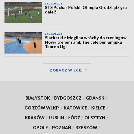
BYDGOSZCZ
STS Puchar Polski: Olimpia Grudziądz gra
dalej!
BYDGOSZCZ
Siatkarki z Mogilna wróciły do treningów.
Nowy trener i ambitne cele beniaminka
Tauron Ligi
ZOBACZ WIĘCEJ
BIAŁYSTOK
/
BYDGOSZCZ
/
GDAŃSK
/
GORZÓW WLKP.
/
KATOWICE
/
KIELCE
/
KRAKÓW
/
LUBLIN
/
ŁÓDŹ
/
OLSZTYN
/
OPOLE
/
POZNAŃ
/
RZESZÓW
/