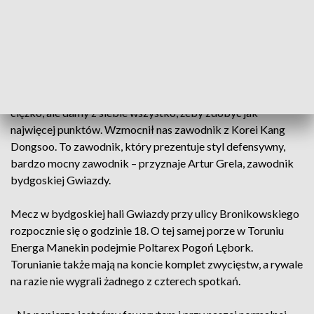
Bydgoszczanie jak na razie wygrali wszystkie swoje
spotkania, ale konfrontacja z beniaminkiem zawsze stanowi
pewną niewiadomą.
- Po miesiącu przerwy zapał jest bardzo duży. Będzie to
maraton, bo w tym miesiącu zagramy sześć meczów. Będzie
ciężko, ale damy z siebie wszystko, żeby zdobyć jak
najwięcej punktów. Wzmocnił nas zawodnik z Korei Kang
Dongsoo. To zawodnik, który prezentuje styl defensywny,
bardzo mocny zawodnik – przyznaje Artur Grela, zawodnik
bydgoskiej Gwiazdy.
Mecz w bydgoskiej hali Gwiazdy przy ulicy Bronikowskiego
rozpocznie się o godzinie 18. O tej samej porze w Toruniu
Energa Manekin podejmie Poltarex Pogoń Lębork.
Torunianie także mają na koncie komplet zwycięstw, a rywale
na razie nie wygrali żadnego z czterech spotkań.