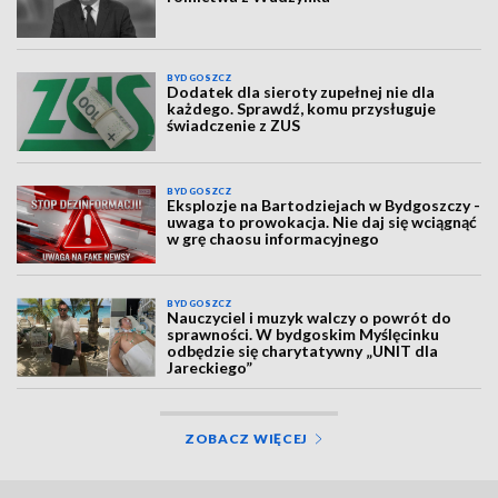
BYDGOSZCZ
Dodatek dla sieroty zupełnej nie dla
każdego. Sprawdź, komu przysługuje
świadczenie z ZUS
BYDGOSZCZ
Eksplozje na Bartodziejach w Bydgoszczy -
uwaga to prowokacja. Nie daj się wciągnąć
w grę chaosu informacyjnego
BYDGOSZCZ
Nauczyciel i muzyk walczy o powrót do
sprawności. W bydgoskim Myślęcinku
odbędzie się charytatywny „UNIT dla
Jareckiego”
ZOBACZ WIĘCEJ