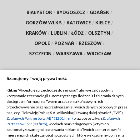
BIAŁYSTOK
/
BYDGOSZCZ
/
GDAŃSK
/
GORZÓW WLKP.
/
KATOWICE
/
KIELCE
/
KRAKÓW
/
LUBLIN
/
ŁÓDŹ
/
OLSZTYN
/
OPOLE
/
POZNAŃ
/
RZESZÓW
/
SZCZECIN
/
WARSZAWA
/
WROCŁAW
Szanujemy Twoją prywatność
Dołącz do nas:
Kliknij "Akceptuję i przechodzę do serwisu", aby wyrazić zgody na
korzystanie z technologii automatycznego śledzenia i zbierania danych,
TVP
dostęp do informacji na Twoim urządzeniu końcowym i ich
Abonament TVP
przechowywanie oraz na przetwarzanie Twoich danych osobowych przez
Regulamin TVP
nas, czyli Telewizję Polską S.A. w likwidacji (zwaną dalej również „TVP”),
Emisja w TVP
Polityka prywatności
Zaufanych Partnerów z IAB* (1201 firm)
oraz pozostałych
Zaufanych
Partnerów TVP (93 firm)
, w celach marketingowych (w tym do
Centrum informacji TVP
Moje zgody
zautomatyzowanego dopasowania reklam do Twoich zainteresowań i
mierzenia ich skuteczności) i pozostałych, które wskazujemy poniżej, a
Naziemna Telewizja Cyfrowa
Pomoc