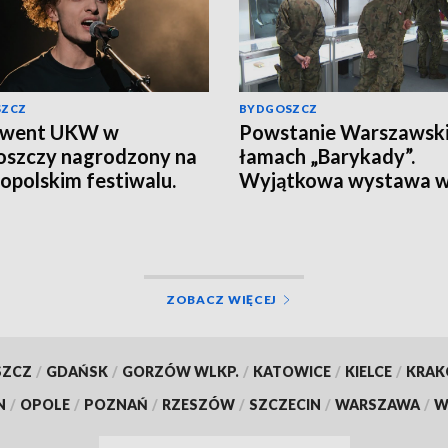
SZCZ
BYDGOSZCZ
lwent UKW w
Powstanie Warszawski
szczy nagrodzony na
łamach „Barykady”.
opolskim festiwalu.
Wyjątkowa wystawa 
n Manikowski zdobył
Toruniu
sze miejsce
ZOBACZ WIĘCEJ
SZCZ
/
GDAŃSK
/
GORZÓW WLKP.
/
KATOWICE
/
KIELCE
/
KRA
N
/
OPOLE
/
POZNAŃ
/
RZESZÓW
/
SZCZECIN
/
WARSZAWA
/
W