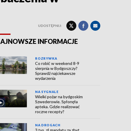
UDOSTĘPNIJ:
AJNOWSZE INFORMACJE
ROZRYWKA
Co robić w weekend 8-9
sierpnia w Bydgoszczy?
Sprawdź najciekawsze
wydarzenia
NA SYGNALE
Wielki pożar na bydgoskim
Szwederowie. Spłonęła
apteka. Gdzie realizować
roczne recepty?
NA DROGACH
3 tys. zł mandatu za zbyt