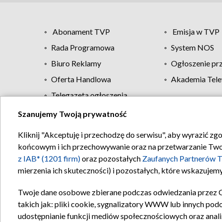
Abonament TVP
Emisja w TVP
Rada Programowa
System NOS
Biuro Reklamy
Ogłoszenie pr
Oferta Handlowa
Akademia Tele
Telegazeta ogłoszenia
Szanujemy Twoją prywatność
Regulamin TVP
Kliknij "Akceptuję i przechodzę do serwisu", aby wyrazić zg
końcowym i ich przechowywanie oraz na przetwarzanie Twoich
z IAB* (1201 firm)
oraz pozostałych
Zaufanych Partnerów T
mierzenia ich skuteczności) i pozostałych, które wskazujemy
Twoje dane osobowe zbierane podczas odwiedzania przez 
takich jak: pliki cookie, sygnalizatory WWW lub innych pod
udostępnianie funkcji mediów społecznościowych oraz anali