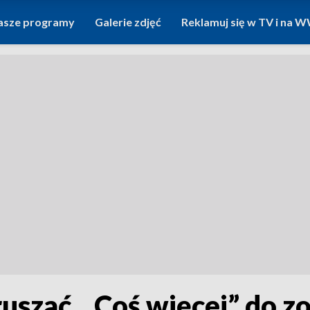
asze programy
Galerie zdjęć
Reklamuj się w TV i na
uszać. „Coś więcej” do z