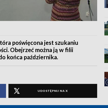
która poświęcona jest szukaniu
ci. Obejrzeć można ją w filii
do końca października.
UDOSTĘPNIJ NA X