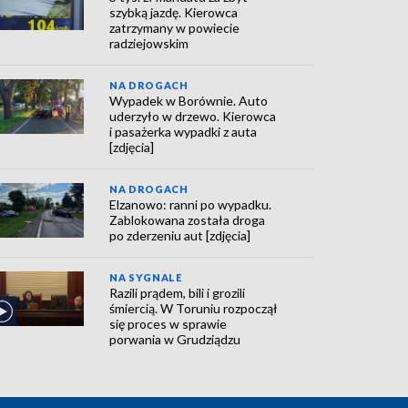
szybką jazdę. Kierowca
zatrzymany w powiecie
radziejowskim
NA DROGACH
Wypadek w Borównie. Auto
uderzyło w drzewo. Kierowca
i pasażerka wypadki z auta
[zdjęcia]
NA DROGACH
Elzanowo: ranni po wypadku.
Zablokowana została droga
po zderzeniu aut [zdjęcia]
NA SYGNALE
Razili prądem, bili i grozili
śmiercią. W Toruniu rozpoczął
się proces w sprawie
porwania w Grudziądzu