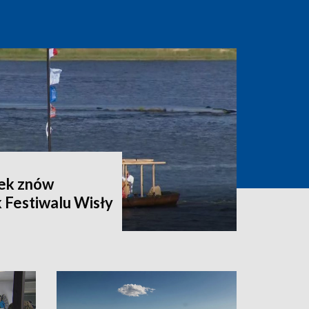
zek znów
 Festiwalu Wisły