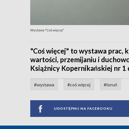
Wystawa "Coś więcej"
"Coś więcej" to wystawa prac, 
wartości, przemijaniu i duchowoś
Książnicy Kopernikańskiej nr 1 
#wystawa
#coś więcej
#toruń
UDOSTĘPNIJ NA FACEBOOKU