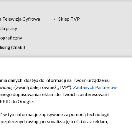
 Telewizja Cyfrowa
Sklep TVP
la prasy
tograficzny
sing (znaki)
klamy
Kontakt
rania danych, dostęp do informacji na Twoim urządzeniu
idacji (zwaną dalej również „TVP”),
Zaufanych Partnerów
anego dopasowania reklam do Twoich zainteresowań i
a PPID do Google.
”, w tym informacje zapisywane za pomocą technologii
zpiecznych usług, personalizację treści oraz reklam,