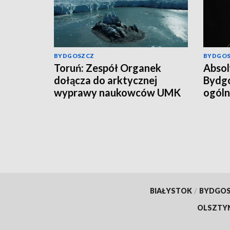
BYDGOSZCZ
BYDGO
Toruń: Zespół Organek
Abso
dołącza do arktycznej
Bydgo
wyprawy naukowców UMK
ogóln
Damia
pierw
BIAŁYSTOK
/
BYDGO
OLSZTY