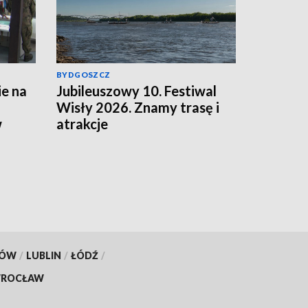
BYDGOSZCZ
e na
Jubileuszowy 10. Festiwal
Wisły 2026. Znamy trasę i
w
atrakcje
KÓW
/
LUBLIN
/
ŁÓDŹ
/
ROCŁAW