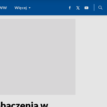
 WWW
Więcej
obaczenia w