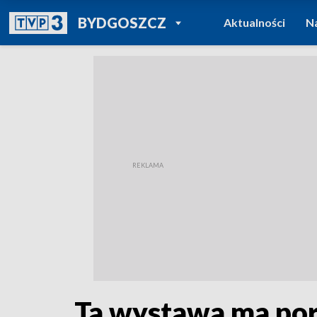
POWRÓT DO
BYDGOSZCZ
Aktualności
N
TVP REGIONY
Ta wystawa ma por