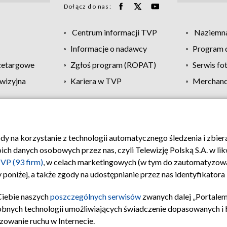
Dołącz do nas:
Centrum informacji TVP
Naziemna
Informacje o nadawcy
Program d
zetargowe
Zgłoś program (ROPAT)
Serwis fo
wizyjna
Kariera w TVP
Merchandi
Polityka prywatności
Moje zgody
Pomoc
Biuro re
ody na korzystanie z technologii automatycznego śledzenia i zbie
 danych osobowych przez nas, czyli Telewizję Polską S.A. w likw
VP (93 firm)
, w celach marketingowych (w tym do zautomatyzow
 poniżej, a także zgody na udostępnianie przez nas identyfikator
Ciebie naszych
poszczególnych serwisów
zwanych dalej „Portalem
obnych technologii umożliwiających świadczenie dopasowanych i be
zowanie ruchu w Internecie.