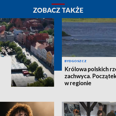
ZOBACZ TAKŻE
BYDGOSZCZ
Królowa polskich r
zachwyca. Początek
w regionie