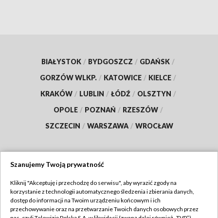
BIAŁYSTOK
/
BYDGOSZCZ
/
GDAŃSK
/
GORZÓW WLKP.
/
KATOWICE
/
KIELCE
/
KRAKÓW
/
LUBLIN
/
ŁÓDŹ
/
OLSZTYN
/
OPOLE
/
POZNAŃ
/
RZESZÓW
/
SZCZECIN
/
WARSZAWA
/
WROCŁAW
Szanujemy Twoją prywatność
Dołącz do nas:
Kliknij "Akceptuję i przechodzę do serwisu", aby wyrazić zgody na
korzystanie z technologii automatycznego śledzenia i zbierania danych,
TVP
dostęp do informacji na Twoim urządzeniu końcowym i ich
Abonament TVP
przechowywanie oraz na przetwarzanie Twoich danych osobowych przez
Regulamin TVP
nas, czyli Telewizję Polską S.A. w likwidacji (zwaną dalej również „TVP”),