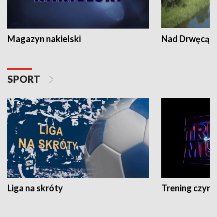
Magazyn nakielski
Nad Drwęcą
SPORT
Liga na skróty
Trening czyni 