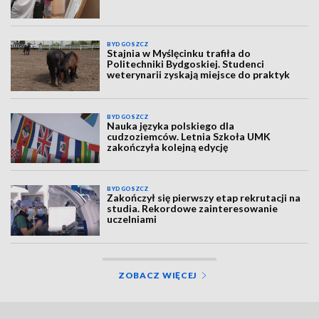
BYDGOSZCZ
Stajnia w Myślęcinku trafiła do
Politechniki Bydgoskiej. Studenci
weterynarii zyskają miejsce do praktyk
BYDGOSZCZ
Nauka języka polskiego dla
cudzoziemców. Letnia Szkoła UMK
zakończyła kolejną edycję
BYDGOSZCZ
Zakończył się pierwszy etap rekrutacji na
studia. Rekordowe zainteresowanie
uczelniami
ZOBACZ WIĘCEJ