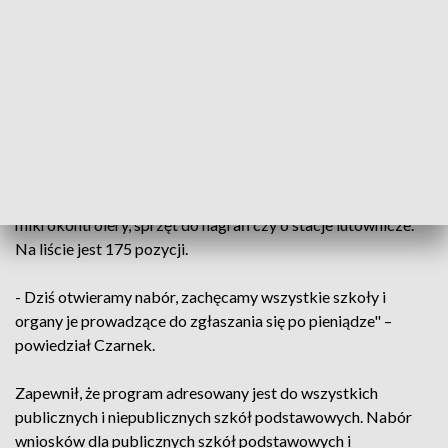
talenty w dziedzinach związanych nowoczesnymi
technologiami, w dziedzinach cyfrowych i związanych z
robotyką.
Przypomniał także, że dwa tygodnie temu uruchomiony
został program Laboratoria Przyszłości, w którego ramach
około 1 mld zł trafi do szkół podstawowych w całym kraju na
zakup nowoczesnego wyposażenia rozwijającego
umiejętności przyszłości uczniów. Chodzi m.in. drukarki 3D,
mikrokontrolery, sprzęt do nagrań czy o stacje lutownicze.
Na liście jest 175 pozycji.
- Dziś otwieramy nabór, zachęcamy wszystkie szkoły i
organy je prowadzące do zgłaszania się po pieniądze" –
powiedział Czarnek.
Zapewnił, że program adresowany jest do wszystkich
publicznych i niepublicznych szkół podstawowych. Nabór
wniosków dla publicznych szkół podstawowych i