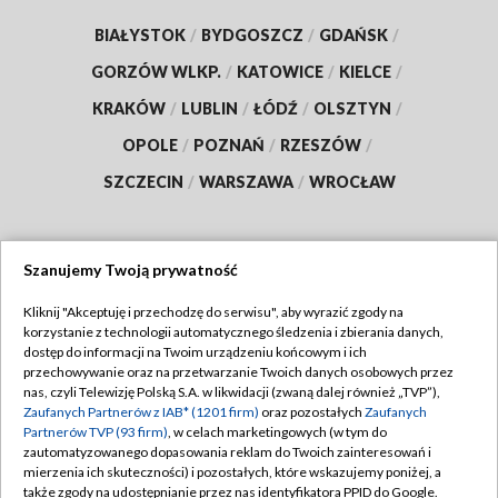
BIAŁYSTOK
/
BYDGOSZCZ
/
GDAŃSK
/
GORZÓW WLKP.
/
KATOWICE
/
KIELCE
/
KRAKÓW
/
LUBLIN
/
ŁÓDŹ
/
OLSZTYN
/
OPOLE
/
POZNAŃ
/
RZESZÓW
/
SZCZECIN
/
WARSZAWA
/
WROCŁAW
Szanujemy Twoją prywatność
Dołącz do nas:
Kliknij "Akceptuję i przechodzę do serwisu", aby wyrazić zgody na
korzystanie z technologii automatycznego śledzenia i zbierania danych,
TVP
dostęp do informacji na Twoim urządzeniu końcowym i ich
Abonament TVP
przechowywanie oraz na przetwarzanie Twoich danych osobowych przez
Regulamin TVP
nas, czyli Telewizję Polską S.A. w likwidacji (zwaną dalej również „TVP”),
Emisja w TVP
Polityka prywatności
Zaufanych Partnerów z IAB* (1201 firm)
oraz pozostałych
Zaufanych
Partnerów TVP (93 firm)
, w celach marketingowych (w tym do
Centrum informacji TVP
Moje zgody
zautomatyzowanego dopasowania reklam do Twoich zainteresowań i
mierzenia ich skuteczności) i pozostałych, które wskazujemy poniżej, a
Naziemna Telewizja Cyfrowa
Pomoc
także zgody na udostępnianie przez nas identyfikatora PPID do Google.