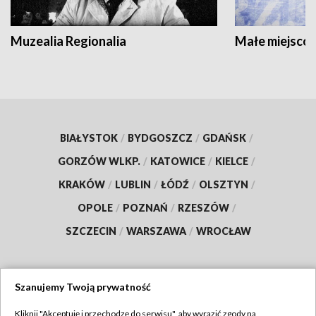
Muzealia Regionalia
Małe miejscow
BIAŁYSTOK
/
BYDGOSZCZ
/
GDAŃSK
/
GORZÓW WLKP.
/
KATOWICE
/
KIELCE
/
KRAKÓW
/
LUBLIN
/
ŁÓDŹ
/
OLSZTYN
/
OPOLE
/
POZNAŃ
/
RZESZÓW
/
SZCZECIN
/
WARSZAWA
/
WROCŁAW
Szanujemy Twoją prywatność
Dołącz do nas:
Kliknij "Akceptuję i przechodzę do serwisu", aby wyrazić zgody na