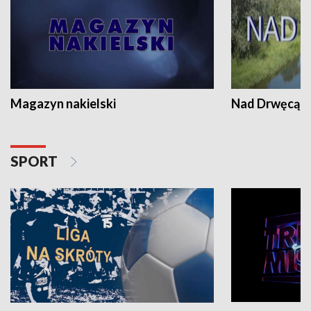
Magazyn nakielski
Nad Drwęcą
SPORT