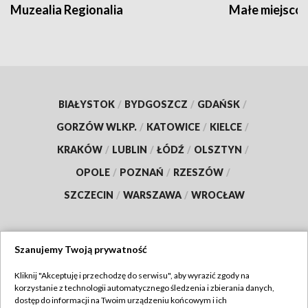
Muzealia Regionalia
Małe miejscow
BIAŁYSTOK
/
BYDGOSZCZ
/
GDAŃSK
/
GORZÓW WLKP.
/
KATOWICE
/
KIELCE
/
KRAKÓW
/
LUBLIN
/
ŁÓDŹ
/
OLSZTYN
/
OPOLE
/
POZNAŃ
/
RZESZÓW
/
SZCZECIN
/
WARSZAWA
/
WROCŁAW
Szanujemy Twoją prywatność
Dołącz do nas:
Kliknij "Akceptuję i przechodzę do serwisu", aby wyrazić zgody na
korzystanie z technologii automatycznego śledzenia i zbierania danych,
TVP
dostęp do informacji na Twoim urządzeniu końcowym i ich