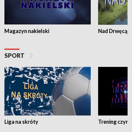
Magazyn nakielski
Nad Drwęcą
SPORT
Liga na skróty
Trening czyni 