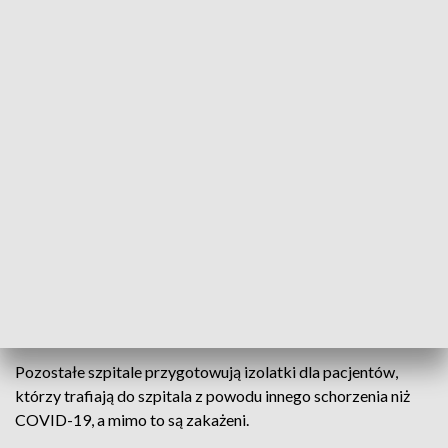
Radziejowie, Aleksandrowie Kujawskim, Grudziądzu, a także
w dwóch lecznicach bydgoskich: Wojewódzkim Szpitalu
Obserwacyjno-Zakaźnym i Kujawsko-Pomorskim Centrum
Pulmonologii.
Kwestia finansowania oddziałów drugiego
poziomu covidowych jest uregulowana i
tutaj jest to wdrożone i nie budzi to
żadnych emocji, również szpitale są
doposażone odpowiednio w tlen
– informuje Mikołaj Bogdanowicz, wojewoda
kujawsko-pomorski.
Pozostałe szpitale przygotowują izolatki dla pacjentów,
którzy trafiają do szpitala z powodu innego schorzenia niż
COVID-19, a mimo to są zakażeni.