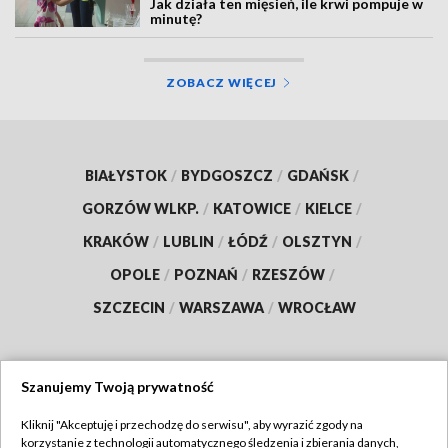
Jak działa ten mięsień, ile krwi pompuje w
minutę?
ZOBACZ WIĘCEJ
BIAŁYSTOK
/
BYDGOSZCZ
/
GDAŃSK
/
GORZÓW WLKP.
/
KATOWICE
/
KIELCE
/
KRAKÓW
/
LUBLIN
/
ŁÓDŹ
/
OLSZTYN
/
OPOLE
/
POZNAŃ
/
RZESZÓW
/
SZCZECIN
/
WARSZAWA
/
WROCŁAW
Szanujemy Twoją prywatność
Dołącz do nas:
Kliknij "Akceptuję i przechodzę do serwisu", aby wyrazić zgody na
korzystanie z technologii automatycznego śledzenia i zbierania danych,
TVP