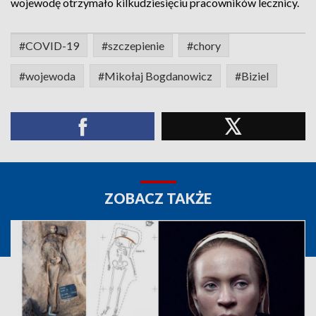
wojewodę otrzymało kilkudziesięciu pracowników lecznicy.
#COVID-19
#szczepienie
#chory
#wojewoda
#Mikołaj Bogdanowicz
#Biziel
ZOBACZ TAKŻE