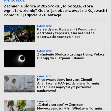
BYDGOSZCZ
Zaćmienie Słońca w 2026 roku. „To potęga, która
wgniata w ziemię". Gdzie i jak obserwować na Kujawach i
Pomorzu? [zdjęcia, aktualizacja]
BYDGOSZCZ
Perseidy nad Kujawami i Pomorzem.
Astrobazy zapraszają na bezpłatne
obserwacje nocnego nieba
BYDGOSZCZ
Zaćmienie Słońca przyciąga tłumy. Polacy
ruszają do Hiszpanii i Islandii
BYDGOSZCZ
Międzynarodowy Instytut Chemii
Analitycznej PAN już działa w Toruniu.
Badania na najwyższym poziomie
naukowym!
BYDGOSZCZ
„Dzień z sercem” w Centrum
Nowoczesności Młyn Wiedzy w Toruniu.