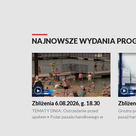
NAJNOWSZE WYDANIA PR
Zbliżenia 6.08.2026, g. 18.30
Zbliżen
TEMATY DNIA: Ostrzeżenie przed
Groźny po
upałem • Pożar pasażu handlowego w
pasaż ha
Bydgoszczy • Policja rozbiła lokalną siatkę
upałów i 
dealerską – grozi im do 12 lat więzienia •
kukurydzy
Akcja porodowa na trasie Rypin-Toruń –
wysokie p