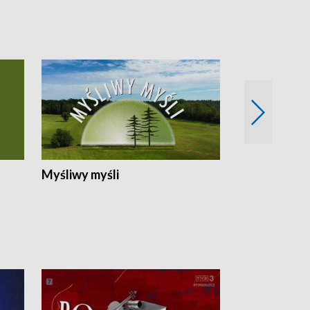
Myśliwy myśli
Spotkania z 