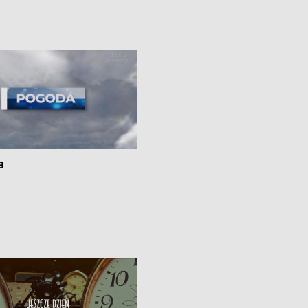
uń – pomógł policyjny patrol •
społecznej • Przed nami 10. jubileu
my na kolejną odsłonę programu
Festiwal Wisły
ato”
a