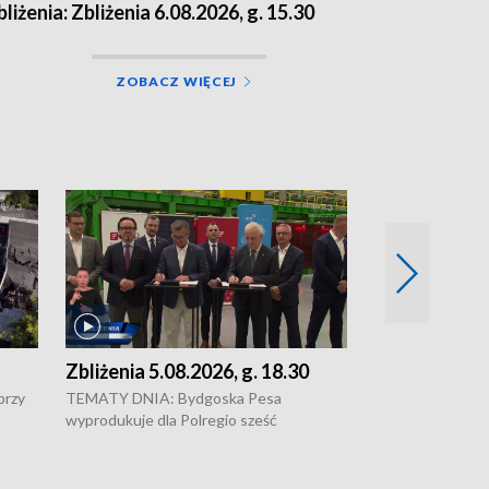
bliżenia: Zbliżenia 6.08.2026, g. 15.30
ZOBACZ WIĘCEJ
Zbliżenia 5.08.2026, g. 18.30
Zbliżenia 5.0
przy
TEMATY DNIA: Bydgoska Pesa
Pesa wyprodukuj
wyprodukuje dla Polregio sześć
dla Polregio • 
energooszczędnych pociągów Elf 3.
infrastruktury g
o •
generacji, które na regionalne trasy
Gdańskiem a Gus
wyjadą w 2029 roku • Ponad 2 mld zł
Kontrowersje w