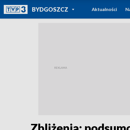
POWRÓT DO
BYDGOSZCZ
Aktualności
N
TVP REGIONY
Zbliżenia: podsumo