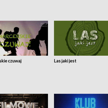
skie czuwaj
Las jaki jest