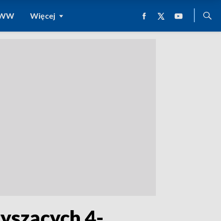
 WWW
Więcej
łyszących 4-