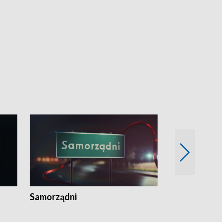
Samorządni
Wspólna sp