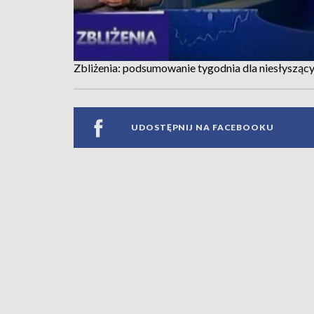
Zbliżenia: podsumowanie tygodnia dla niesłysząc
UDOSTĘPNIJ NA FACEBOOKU