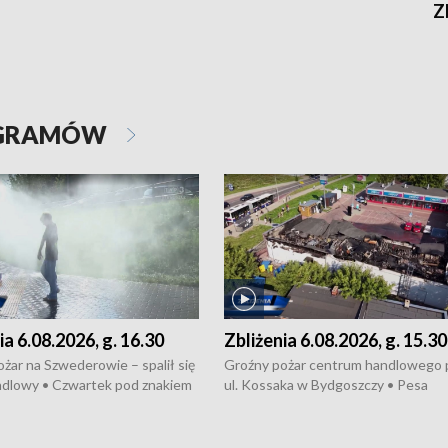
Z
OGRAMÓW
ia 6.08.2026, g. 16.30
Zbliżenia 6.08.2026, g. 15.30
żar na Szwederowie – spalił się
Groźny pożar centrum handlowego 
ndlowy • Czwartek pod znakiem
ul. Kossaka w Bydgoszczy • Pesa
burz • Dobre prognozy dla
wyprodukuje nowoczesne,
 – rolnicy mogą liczyć na
energooszczędne pociągi dla Polregi
lony • Akcja porodowa na trasie
Zmiany w przepisach o pomocy