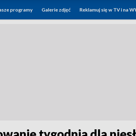
asze programy
Galerie zdjęć
Reklamuj się w TV i na
wanie tygodnia dla nies