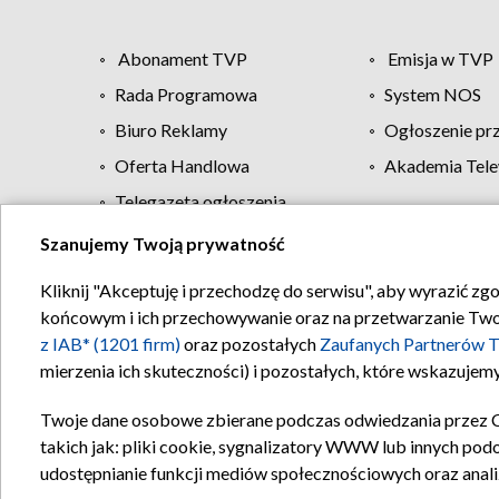
Abonament TVP
Emisja w TVP
Rada Programowa
System NOS
Biuro Reklamy
Ogłoszenie pr
Oferta Handlowa
Akademia Tele
Telegazeta ogłoszenia
Szanujemy Twoją prywatność
Regulamin TVP
Kliknij "Akceptuję i przechodzę do serwisu", aby wyrazić zg
końcowym i ich przechowywanie oraz na przetwarzanie Twoich
z IAB* (1201 firm)
oraz pozostałych
Zaufanych Partnerów T
mierzenia ich skuteczności) i pozostałych, które wskazujemy
Twoje dane osobowe zbierane podczas odwiedzania przez 
takich jak: pliki cookie, sygnalizatory WWW lub innych pod
udostępnianie funkcji mediów społecznościowych oraz anali