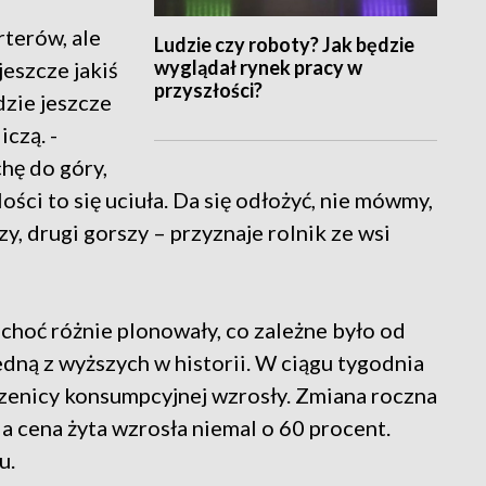
terów, ale
Ludzie czy roboty? Jak będzie
wyglądał rynek pracy w
eszcze jakiś
przyszłości?
dzie jeszcze
iczą. -
hę do góry,
lości to się uciuła. Da się odłożyć, nie mówmy,
zy, drugi gorszy – przyznaje rolnik ze wsi
 choć różnie plonowały, co zależne było od
jedną z wyższych w historii. W ciągu tygodnia
zenicy konsumpcyjnej wzrosły. Zmiana roczna
 a cena żyta wzrosła niemal o 60 procent.
u.