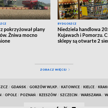
SZCZ
BYDGOSZCZ
z pokrzyżował plany
Niedziela handlowa 20
ków. Żniwa mocno
Kujawach i Pomorzu. C
nione
sklepy są otwarte 2 sie
ZOBACZ WIĘCEJ
SZCZ
/
GDAŃSK
/
GORZÓW WLKP.
/
KATOWICE
/
KIELCE
/
KRA
N
/
OPOLE
/
POZNAŃ
/
RZESZÓW
/
SZCZECIN
/
WARSZAWA
/
W