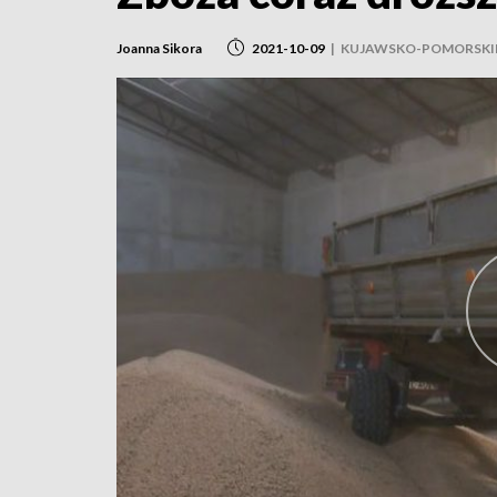
Joanna Sikora
2021-10-09
|
KUJAWSKO-POMORSKI