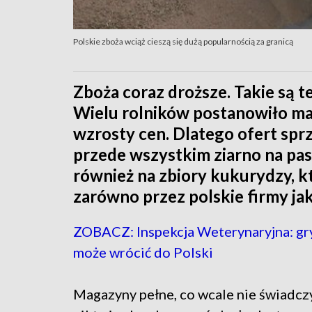
Polskie zboża wciąż cieszą się dużą popularnością za granicą
Zboża coraz droższe. Takie są te
Wielu rolników postanowiło mag
wzrosty cen. Dlatego ofert spr
przede wszystkim ziarno na pas
również na zbiory kukurydzy, k
zarówno przez polskie firmy ja
ZOBACZ: Inspekcja Weterynaryjna: gr
może wrócić do Polski
Magazyny pełne, co wcale nie świadczy