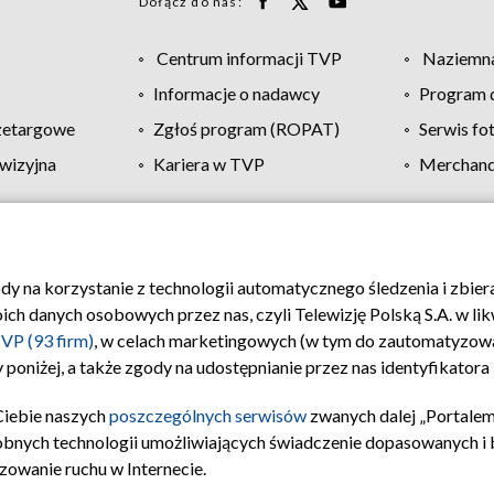
Dołącz do nas:
Centrum informacji TVP
Naziemna
Informacje o nadawcy
Program d
zetargowe
Zgłoś program (ROPAT)
Serwis fo
wizyjna
Kariera w TVP
Merchandi
Polityka prywatności
Moje zgody
Pomoc
Biuro re
ody na korzystanie z technologii automatycznego śledzenia i zbie
 danych osobowych przez nas, czyli Telewizję Polską S.A. w likw
VP (93 firm)
, w celach marketingowych (w tym do zautomatyzow
 poniżej, a także zgody na udostępnianie przez nas identyfikator
Ciebie naszych
poszczególnych serwisów
zwanych dalej „Portalem
obnych technologii umożliwiających świadczenie dopasowanych i be
zowanie ruchu w Internecie.