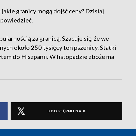
 jakie granicy mogą dojść ceny? Dzisiaj
dpowiedzieć.
ularnością za granicą. Szacuje się, że we
ych około 250 tysięcy ton pszenicy. Statki
ytem do Hiszpanii. W listopadzie zboże ma
UDOSTĘPNIJ NA X