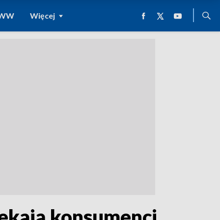
 WWW
Więcej
rzekają konsumenci