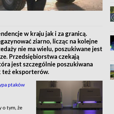
ndencje w kraju jak i za granicą.
azynować ziarno, licząc na kolejne
zedaży nie ma wielu, poszukiwane jest
ze. Przedsiębiorstwa czekają
tóra jest szczególnie poszukiwana
k też eksporterów.
ypa ptaków
 o tym, że