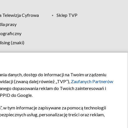
 Telewizja Cyfrowa
Sklep TVP
la prasy
tograficzny
sing (znaki)
klamy
Kontakt
rania danych, dostęp do informacji na Twoim urządzeniu
idacji (zwaną dalej również „TVP”),
Zaufanych Partnerów
anego dopasowania reklam do Twoich zainteresowań i
a PPID do Google.
”, w tym informacje zapisywane za pomocą technologii
zpiecznych usług, personalizację treści oraz reklam,