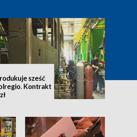
rodukuje sześć
olregio. Kontrakt
zł