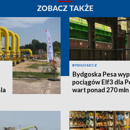
ZOBACZ TAKŻE
BYDGOSZCZ
Bydgoska Pesa wyp
pociągów Elf3 dla P
la
wart ponad 270 mln 