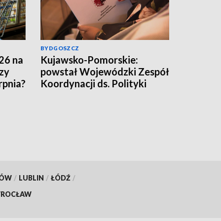
BYDGOSZCZ
26 na
Kujawsko-Pomorskie:
zy
powstał Wojewódzki Zespół
rpnia?
Koordynacji ds. Polityki
Umiejętności
KÓW
/
LUBLIN
/
ŁÓDŹ
/
ROCŁAW