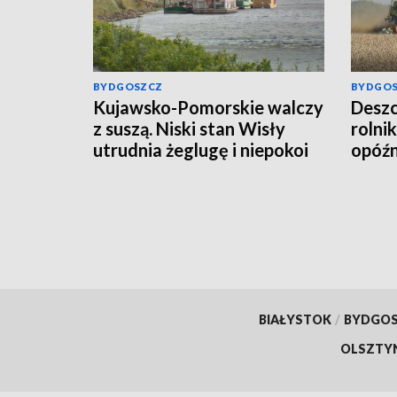
BYDGOSZCZ
BYDGO
Kujawsko-Pomorskie walczy
Deszc
z suszą. Niski stan Wisły
rolni
utrudnia żeglugę i niepokoi
opóź
rolników
BIAŁYSTOK
/
BYDGO
OLSZTY