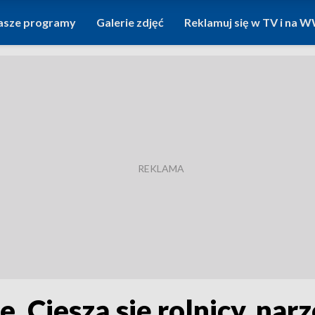
asze programy
Galerie zdjęć
Reklamuj się w TV i na
e. Cieszą się rolnicy, na