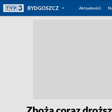
POWRÓT DO
BYDGOSZCZ
Aktualności
N
TVP REGIONY
Zboża coraz droższ