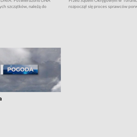
DNIA: Potwierdzono DNA
Przed Sądem Okręgowym w Toruni
ych szczątków, należą do
rozpoczął się proces sprawców por
j Jowity Zielińskiej • Tragiczny
pobicie i tortur pod Grudziądzem • 
c serwisowych w studni w Solcu
zł - tyle mogą wynosić straty po poż
 • Festiwal dziewięciu wzgórz
przy ul. Kossaka w Bydgoszczy •
e i Festiwal Wisły w kilku
Niebezpiecznie na drogach regionu 
regionu • Problem z realizacją
Dalszy ciąg sporu o pranie na bydgo
 spaleniu apteki w Bydgoszczy •
Kapuściskach
ąg sąsiedzkiego sporu o
nie prania
a