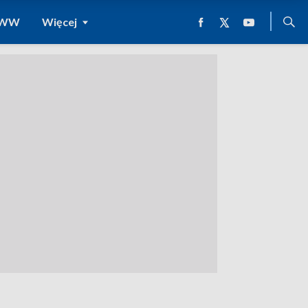
 WWW
Więcej