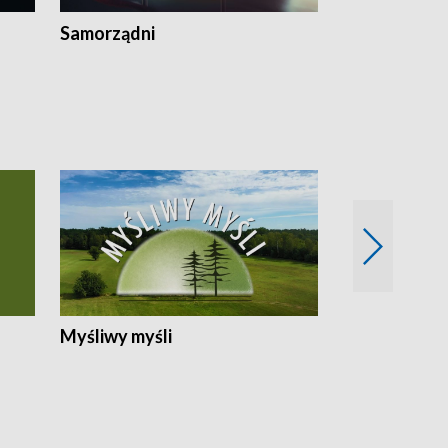
Samorządni
Wspólna sp
Myśliwy myśli
Spotkania z 