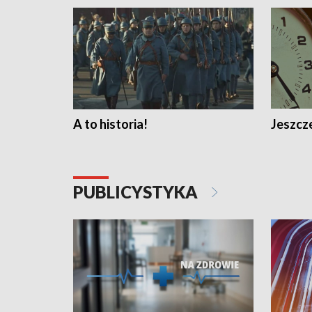
A to historia!
Jeszcze
PUBLICYSTYKA