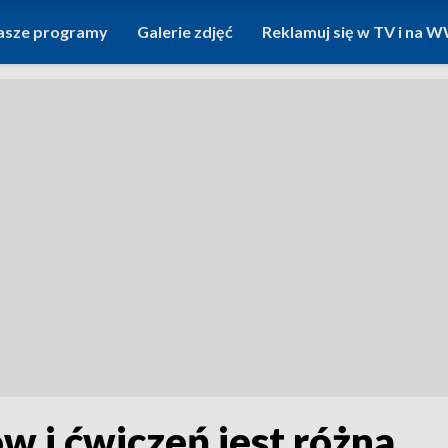
asze programy
Galerie zdjęć
Reklamuj się w TV i na
 i ćwiczeń jest różna