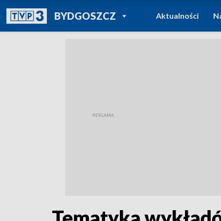
POWRÓT DO
BYDGOSZCZ
Aktualności
N
TVP REGIONY
Tematyka wykładów