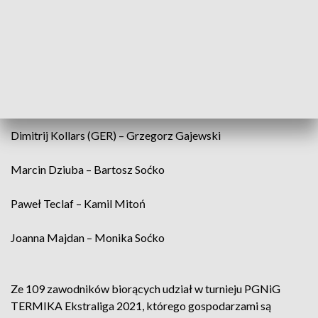
Minutor Energia Gwiazda Bydgoszcz
-
WASKO Hetman
GKS Katowice
Radosław Wojtaszek – David Navara (CZE)
Nijat Abasov (AZE) - Alexander Areshchenko (UKR)
Dimitrij Kollars (GER) – Grzegorz Gajewski
Marcin Dziuba – Bartosz Soćko
Paweł Teclaf – Kamil Mitoń
Joanna Majdan – Monika Soćko
Ze 109 zawodników biorących udział w turnieju PGNiG
TERMIKA Ekstraliga 2021, którego gospodarzami są