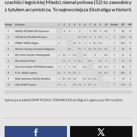
szachiści legnickiej Miedzi, niemal połowa (52) to zawodnicy
z tytułem arcymistrza. To najmocniejsza Ekstraliga w historii.
Sytuacja w tabeli DMP PGNiG TERMIKA Ekstraligi w Legnicy po VII rundzie.