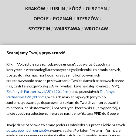
KRAKÓW
/
LUBLIN
/
ŁÓDŹ
/
OLSZTYN
/
OPOLE
/
POZNAŃ
/
RZESZÓW
/
SZCZECIN
/
WARSZAWA
/
WROCŁAW
Szanujemy Twoją prywatność
Dołącz do nas:
Kliknij "Akceptuję i przechodzę do serwisu", aby wyrazić zgody na
korzystanie z technologii automatycznego śledzenia i zbierania danych,
TVP
dostęp do informacji na Twoim urządzeniu końcowym i ich
Abonament TVP
przechowywanie oraz na przetwarzanie Twoich danych osobowych przez
Regulamin TVP
nas, czyli Telewizję Polską S.A. w likwidacji (zwaną dalej również „TVP”),
Emisja w TVP
Polityka prywatności
Zaufanych Partnerów z IAB* (1201 firm)
oraz pozostałych
Zaufanych
Partnerów TVP (93 firm)
, w celach marketingowych (w tym do
Centrum informacji TVP
Moje zgody
zautomatyzowanego dopasowania reklam do Twoich zainteresowań i
mierzenia ich skuteczności) i pozostałych, które wskazujemy poniżej, a
Naziemna Telewizja Cyfrowa
Pomoc
także zgody na udostępnianie przez nas identyfikatora PPID do Google.
Sklep TVP
Biuro reklamy
Twoje dane osobowe zbierane podczas odwiedzania przez Ciebie naszych
Rada Programowa
Kontakt
poszczególnych serwisów
zwanych dalej „Portalem”, w tym informacje
zapisywane za pomocą technologii takich jak: pliki cookie, sygnalizatory