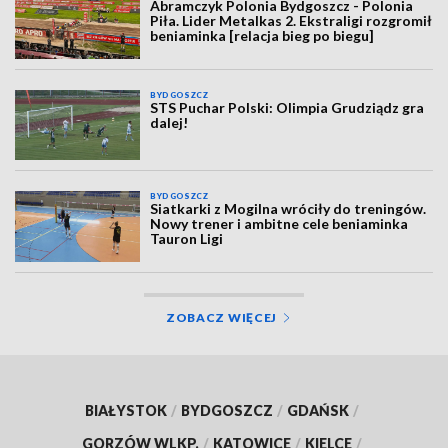
Abramczyk Polonia Bydgoszcz - Polonia
Piła. Lider Metalkas 2. Ekstraligi rozgromił
beniaminka [relacja bieg po biegu]
BYDGOSZCZ
STS Puchar Polski: Olimpia Grudziądz gra
dalej!
BYDGOSZCZ
Siatkarki z Mogilna wróciły do treningów.
Nowy trener i ambitne cele beniaminka
Tauron Ligi
ZOBACZ WIĘCEJ
BIAŁYSTOK
/
BYDGOSZCZ
/
GDAŃSK
/
GORZÓW WLKP.
/
KATOWICE
/
KIELCE
/