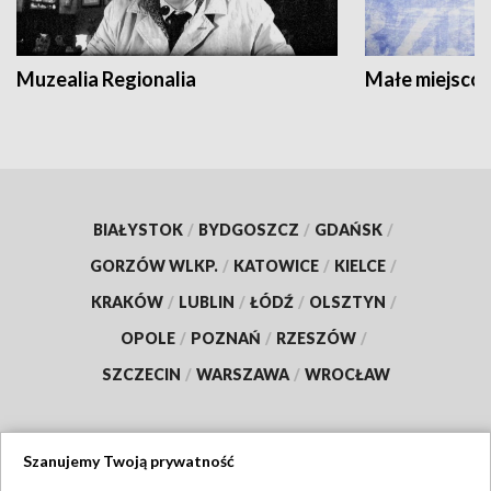
Muzealia Regionalia
Małe miejscow
BIAŁYSTOK
/
BYDGOSZCZ
/
GDAŃSK
/
GORZÓW WLKP.
/
KATOWICE
/
KIELCE
/
KRAKÓW
/
LUBLIN
/
ŁÓDŹ
/
OLSZTYN
/
OPOLE
/
POZNAŃ
/
RZESZÓW
/
SZCZECIN
/
WARSZAWA
/
WROCŁAW
Szanujemy Twoją prywatność
Dołącz do nas: