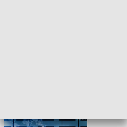
WYPOCZYNEK I REKREACJA
Studio lato
GOSPODARKA