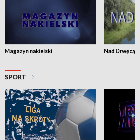
Magazyn nakielski
Nad Drwęcą
SPORT