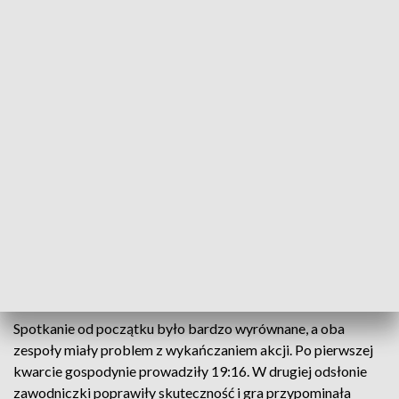
Najwięcej punktów dla zwyciężczyń zdobyła Laura Miskiniene
Drugie ligowe zwycięstwo w sezonie odniosły
koszykarki Polskich Przetworów Basketu 25.
Bydgoszczanki odrobiły 17-punktową stratę i
wygrały po dogrywce z Eneą AZS Politechniką
Poznań 91:85.
Spotkanie od początku było bardzo wyrównane, a oba
zespoły miały problem z wykańczaniem akcji. Po pierwszej
kwarcie gospodynie prowadziły 19:16. W drugiej odsłonie
zawodniczki poprawiły skuteczność i gra przypominała