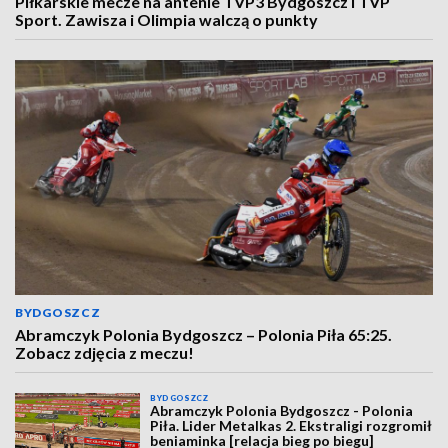
Piłkarskie mecze na antenie TVP3 Bydgoszcz i TVP
Sport. Zawisza i Olimpia walczą o punkty
BYDGOSZCZ
Abramczyk Polonia Bydgoszcz – Polonia Piła 65:25.
Zobacz zdjęcia z meczu!
BYDGOSZCZ
Abramczyk Polonia Bydgoszcz - Polonia
Piła. Lider Metalkas 2. Ekstraligi rozgromił
beniaminka [relacja bieg po biegu]