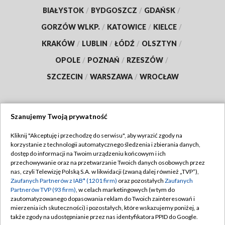
BIAŁYSTOK
/
BYDGOSZCZ
/
GDAŃSK
/
GORZÓW WLKP.
/
KATOWICE
/
KIELCE
/
KRAKÓW
/
LUBLIN
/
ŁÓDŹ
/
OLSZTYN
/
OPOLE
/
POZNAŃ
/
RZESZÓW
/
SZCZECIN
/
WARSZAWA
/
WROCŁAW
Szanujemy Twoją prywatność
Dołącz do nas:
Kliknij "Akceptuję i przechodzę do serwisu", aby wyrazić zgody na
korzystanie z technologii automatycznego śledzenia i zbierania danych,
TVP
dostęp do informacji na Twoim urządzeniu końcowym i ich
Abonament TVP
przechowywanie oraz na przetwarzanie Twoich danych osobowych przez
Regulamin TVP
nas, czyli Telewizję Polską S.A. w likwidacji (zwaną dalej również „TVP”),
Emisja w TVP
Polityka prywatności
Zaufanych Partnerów z IAB* (1201 firm)
oraz pozostałych
Zaufanych
Partnerów TVP (93 firm)
, w celach marketingowych (w tym do
Centrum informacji TVP
Moje zgody
zautomatyzowanego dopasowania reklam do Twoich zainteresowań i
mierzenia ich skuteczności) i pozostałych, które wskazujemy poniżej, a
Naziemna Telewizja Cyfrowa
Pomoc
także zgody na udostępnianie przez nas identyfikatora PPID do Google.