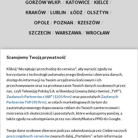
GORZÓW WLKP.
/
KATOWICE
/
KIELCE
/
KRAKÓW
/
LUBLIN
/
ŁÓDŹ
/
OLSZTYN
/
OPOLE
/
POZNAŃ
/
RZESZÓW
/
SZCZECIN
/
WARSZAWA
/
WROCŁAW
Szanujemy Twoją prywatność
Dołącz do nas:
Kliknij "Akceptuję i przechodzę do serwisu", aby wyrazić zgody na
korzystanie z technologii automatycznego śledzenia i zbierania danych,
TVP
dostęp do informacji na Twoim urządzeniu końcowym i ich
Abonament TVP
przechowywanie oraz na przetwarzanie Twoich danych osobowych przez
Regulamin TVP
nas, czyli Telewizję Polską S.A. w likwidacji (zwaną dalej również „TVP”),
Emisja w TVP
Polityka prywatności
Zaufanych Partnerów z IAB* (1201 firm)
oraz pozostałych
Zaufanych
Partnerów TVP (93 firm)
, w celach marketingowych (w tym do
Centrum informacji TVP
Moje zgody
zautomatyzowanego dopasowania reklam do Twoich zainteresowań i
mierzenia ich skuteczności) i pozostałych, które wskazujemy poniżej, a
Naziemna Telewizja Cyfrowa
Pomoc
także zgody na udostępnianie przez nas identyfikatora PPID do Google.
Sklep TVP
Biuro reklamy
Twoje dane osobowe zbierane podczas odwiedzania przez Ciebie naszych
Rada Programowa
Kontakt
poszczególnych serwisów
zwanych dalej „Portalem”, w tym informacje