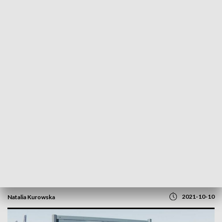
POWRÓT DO
BYDGOSZCZ
TVP REGIONY
Sakramentki i Redemptoryści w
Powstaniu Warszawskim. Na wystawie w
Toruniu
2021-10-10
Natalia Kurowska