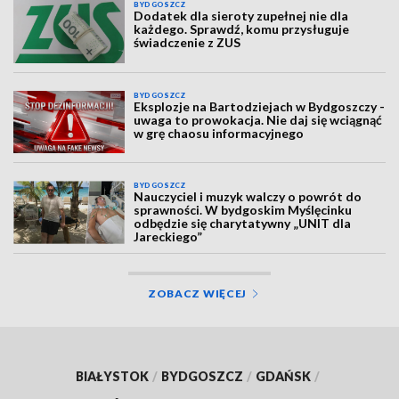
BYDGOSZCZ
Dodatek dla sieroty zupełnej nie dla
każdego. Sprawdź, komu przysługuje
świadczenie z ZUS
BYDGOSZCZ
Eksplozje na Bartodziejach w Bydgoszczy -
uwaga to prowokacja. Nie daj się wciągnąć
w grę chaosu informacyjnego
BYDGOSZCZ
Nauczyciel i muzyk walczy o powrót do
sprawności. W bydgoskim Myślęcinku
odbędzie się charytatywny „UNIT dla
Jareckiego”
ZOBACZ WIĘCEJ
BIAŁYSTOK
/
BYDGOSZCZ
/
GDAŃSK
/