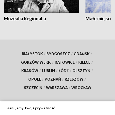
Muzealia Regionalia
Małe miejscow
BIAŁYSTOK
/
BYDGOSZCZ
/
GDAŃSK
/
GORZÓW WLKP.
/
KATOWICE
/
KIELCE
/
KRAKÓW
/
LUBLIN
/
ŁÓDŹ
/
OLSZTYN
/
OPOLE
/
POZNAŃ
/
RZESZÓW
/
SZCZECIN
/
WARSZAWA
/
WROCŁAW
Szanujemy Twoją prywatność
Dołącz do nas: