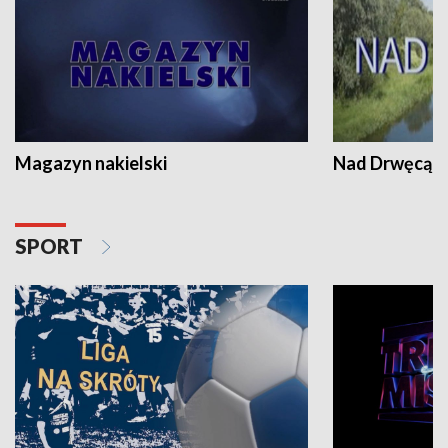
Magazyn nakielski
Nad Drwęcą
SPORT