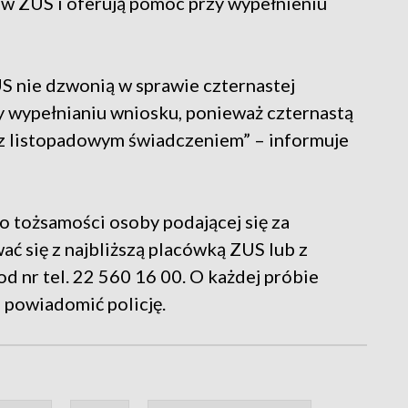
w ZUS i oferują pomoc przy wypełnieniu
S nie dzwonią w sprawie czternastej
y wypełnianiu wniosku, ponieważ czternastą
 z listopadowym świadczeniem” – informuje
o tożsamości osoby podającej się za
ć się z najbliższą placówką ZUS lub z
 nr tel. 22 560 16 00. O każdej próbie
 powiadomić policję.