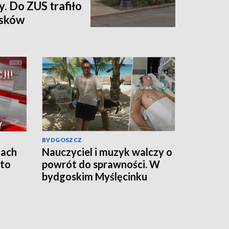
y. Do ZUS trafiło
osków
BYDGOSZCZ
jach
Nauczyciel i muzyk walczy o
 to
powrót do sprawności. W
bydgoskim Myślęcinku
odbędzie się charytatywny
„UNIT dla Jareckiego”