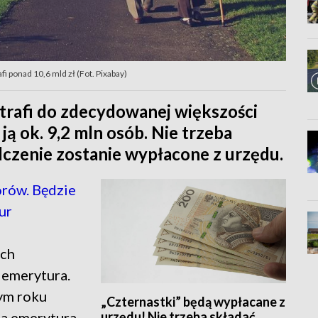
i ponad 10,6 mld zł (Fot. Pixabay)
trafi do zdecydowanej większości
ą ok. 9,2 mln osób. Nie trzeba
czenie zostanie wypłacone z urzędu.
rów. Będzie
ur
ich
 emerytura.
tym roku
„Czternastki” będą wypłacane z
urzędu! Nie trzeba składać
sta emerytura