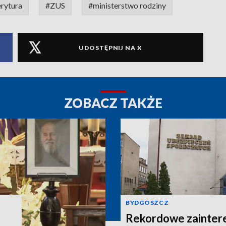
rytura
#ZUS
#ministerstwo rodziny
UDOSTĘPNIJ NA X
ZOBACZ TAKŻE
BYDGOSZCZ
Rekordowe zainter