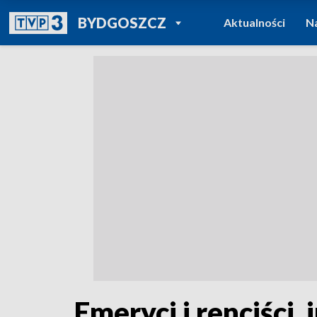
POWRÓT DO
BYDGOSZCZ
Aktualności
N
TVP REGIONY
Emeryci i renciści,