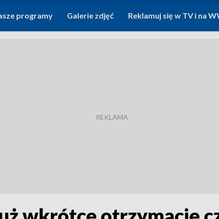
asze programy
Galerie zdjęć
Reklamuj się w TV i na
 już wkrótce otrzymacie c