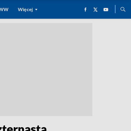
 WWW
Więcej
zternastą