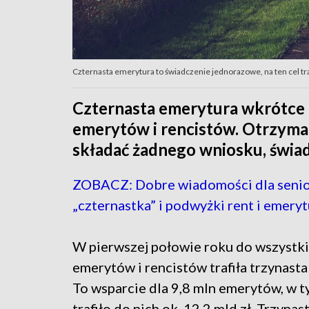
Czternasta emerytura to świadczenie jednorazowe, na ten cel traf
Czternasta emerytura wkrótce 
emerytów i rencistów. Otrzyma j
składać żadnego wniosku, świad
ZOBACZ: Dobre wiadomości dla senio
„czternastka” i podwyżki rent i emeryt
W pierwszej połowie roku do wszystk
emerytów i rencistów trafiła trzynasta
To wsparcie dla 9,8 mln emerytów, w 
trafiło do nich ok. 12,2 mld zł. Trzyna