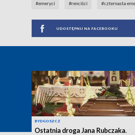
#emeryci
#renciści
#czternasta eme
UDOSTĘPNIJ NA FACEBOOKU
BYDGOSZCZ
Ostatnia droga Jana Rubczaka.