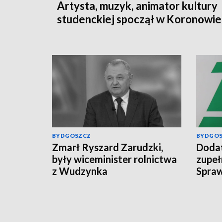
Artysta, muzyk, animator kultury
studenckiej spoczął w Koronowie
BYDGOSZCZ
BYDGO
Zmarł Ryszard Zarudzki,
Dodat
były wiceminister rolnictwa
zupeł
z Wudzynka
Spraw
świad