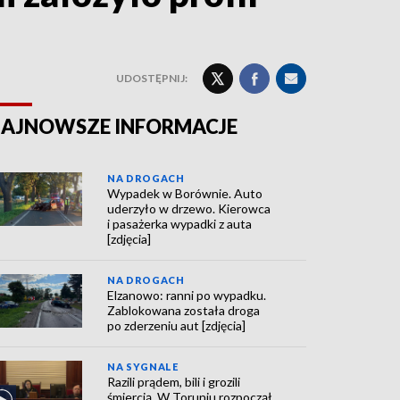
UDOSTĘPNIJ:
AJNOWSZE INFORMACJE
NA DROGACH
Wypadek w Borównie. Auto
uderzyło w drzewo. Kierowca
i pasażerka wypadki z auta
[zdjęcia]
NA DROGACH
Elzanowo: ranni po wypadku.
Zablokowana została droga
po zderzeniu aut [zdjęcia]
NA SYGNALE
Razili prądem, bili i grozili
śmiercią. W Toruniu rozpoczął