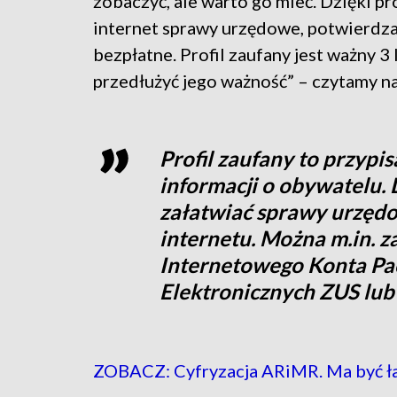
zobaczyć, ale warto go mieć. Dzięki p
internet sprawy urzędowe, potwierdza
bezpłatne. Profil zaufany jest ważny
przedłużyć jego ważność” – czytamy na
Profil zaufany to przyp
informacji o obywatelu. 
załatwiać sprawy urzęd
internetu. Można m.in. z
Internetowego Konta Pac
Elektronicznych ZUS lu
ZOBACZ: Cyfryzacja ARiMR. Ma być łat