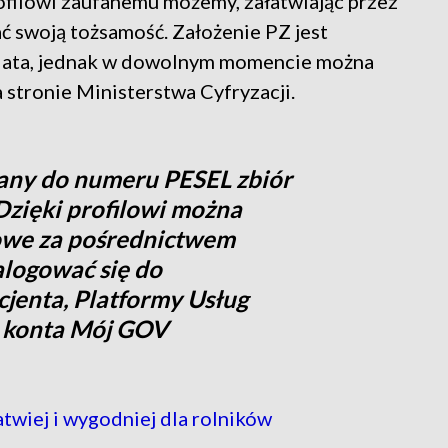
rofilowi zaufanemu możemy, załatwiając przez
ć swoją tożsamość. Założenie PZ jest
 3 lata, jednak w dowolnym momencie można
 stronie Ministerstwa Cyfryzacji.
isany do numeru PESEL zbiór
Dzięki profilowi można
owe za pośrednictwem
alogować się do
jenta, Platformy Usług
b konta Mój GOV
wiej i wygodniej dla rolników