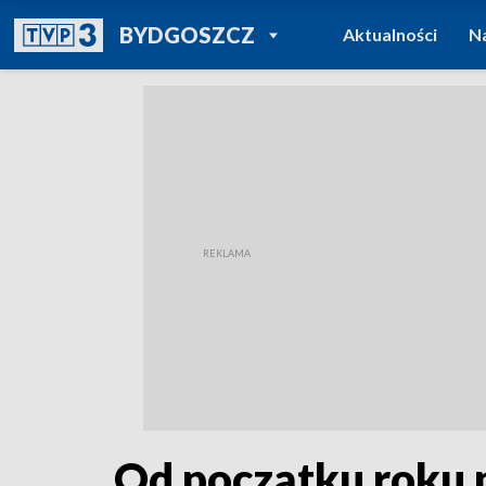
POWRÓT DO
BYDGOSZCZ
Aktualności
N
TVP REGIONY
Od początku roku p