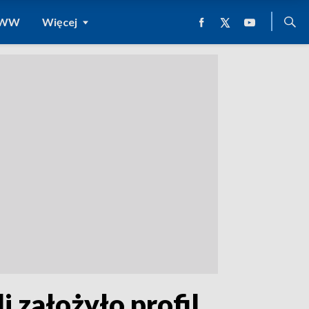
 WWW
Więcej
 założyło profil