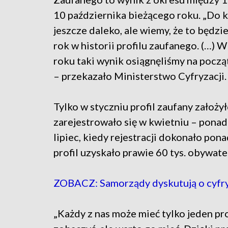
10 października bieżącego roku. „Do 
jeszcze daleko, ale wiemy, że to będzi
rok w historii profilu zaufanego. (…) 
roku taki wynik osiągnęliśmy na począ
– przekazało Ministerstwo Cyfryzacji.
Tylko w styczniu profil zaufany założy
zarejestrowało się w kwietniu – pona
lipiec, kiedy rejestracji dokonało pon
profil uzyskało prawie 60 tys. obywatel
ZOBACZ: Samorządy dyskutują o cyfryz
„Każdy z nas może mieć tylko jeden pro