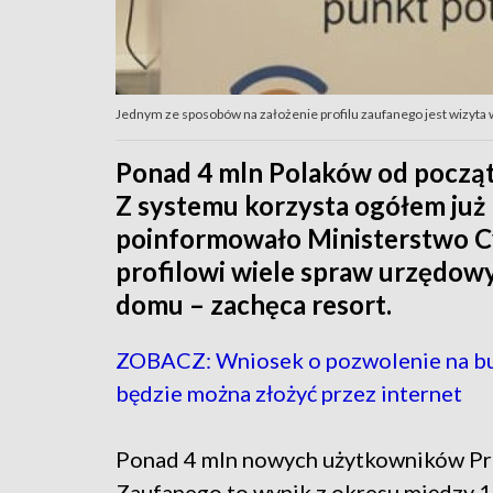
Jednym ze sposobów na założenie profilu zaufanego jest wizyta 
Ponad 4 mln Polaków od początk
Z systemu korzysta ogółem już 
poinformowało Ministerstwo Cy
profilowi wiele spraw urzędow
domu – zachęca resort.
ZOBACZ: Wniosek o pozwolenie na 
będzie można złożyć przez internet
Ponad 4 mln nowych użytkowników Pr
Zaufanego to wynik z okresu między 1 