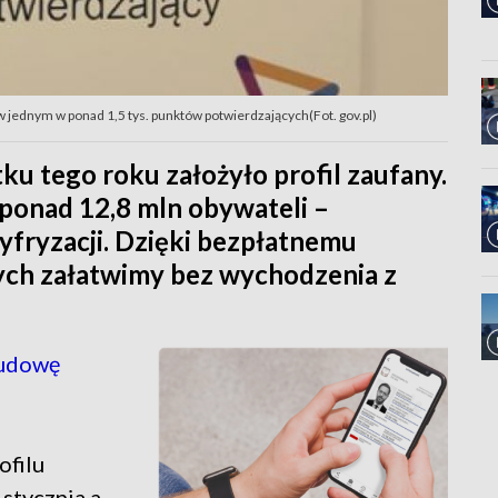
w jednym w ponad 1,5 tys. punktów potwierdzających(Fot. gov.pl)
u tego roku założyło profil zaufany.
ponad 12,8 mln obywateli –
fryzacji. Dzięki bezpłatnemu
ych załatwimy bez wychodzenia z
budowę
ofilu
stycznia a