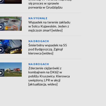
się proces w sprawie
porwania w Grudziądzu
NA SYGNALE
Wypadek na terenie zakładu
w Solcu Kujawskim. Jeden z
mężczyzn zmarł [wideo]
NA DROGACH
Śmiertelny wypadek na S5
pod Bydgoszczą. Zginął
kierowca [wideo]
NA DROGACH
Zderzenie ciężarówki z
kombajnem na DK62 w
pobliżu Kruszwicy. Kierowca
uwięziony, LPR w akcji
[aktualizacja, wideo]