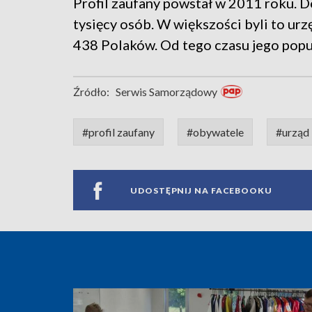
Profil zaufany powstał w 2011 roku. D
tysięcy osób. W większości byli to urz
438 Polaków. Od tego czasu jego popul
Źródło:
Serwis Samorządowy
#profil zaufany
#obywatele
#urząd
UDOSTĘPNIJ NA FACEBOOKU