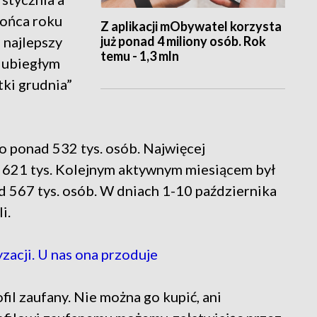
końca roku
Z aplikacji mObywatel korzysta
już ponad 4 miliony osób. Rok
e najlepszy
temu - 1,3 mln
W ubiegłym
tki grudnia”
ło ponad 532 tys. osób. Najwięcej
d 621 tys. Kolejnym aktywnym miesiącem był
ad 567 tys. osób. W dniach 1-10 października
i.
acji. U nas ona przoduje
fil zaufany. Nie można go kupić, ani