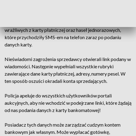
,,Potencjalny kupujący” proponował uiszczenie zapłaty
przelewem na konto. Żeby sprzedający mógł odebrać
pieniądze za towar, klient wymagał podania danych
wrażliwych z karty płatniczej oraz haseł jednorazowych,
które przychodziły SMS-em na telefon zaraz po podaniu
danych karty.
Nieświadomi zagrożenia sprzedawcy otwierali link podany w
wiadomości. Następnie wypełniali wszystkie rubryki
zawierające dane karty płatniczej, adresy, numery pesel. W
ten sposób oszuści okradali konta sprzedających.
Policja apeluje do wszystkich użytkowników portali
aukcyjnych, aby nie wchodzić w podejrzane linki, które żądają
od nas podania danych z karty bankomatowej!
Posiadacz tych danych może zarządzać cudzym kontem
bankowym jak własnym. Może wypłacać gotówkę,