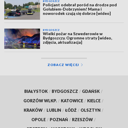
BYDGOSZCZ
Policjant odebrał poród na drodze pod
Golubiem-Dobrzyniem! Mama i
noworodek czują się dobrze [wideo]
BYDGOSZCZ
Wielki pożar na Szwederowie w
Bydgoszczy. Ogromne straty [wideo,
zdjęcia, aktualizacja]
ZOBACZ WIĘCEJ
BIAŁYSTOK
/
BYDGOSZCZ
/
GDAŃSK
/
GORZÓW WLKP.
/
KATOWICE
/
KIELCE
/
KRAKÓW
/
LUBLIN
/
ŁÓDŹ
/
OLSZTYN
/
OPOLE
/
POZNAŃ
/
RZESZÓW
/