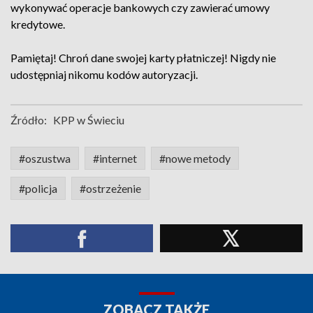
wykonywać operacje bankowych czy zawierać umowy
kredytowe.
Pamiętaj! Chroń dane swojej karty płatniczej! Nigdy nie
udostępniaj nikomu kodów autoryzacji.
Źródło:
KPP w Świeciu
#oszustwa
#internet
#nowe metody
#policja
#ostrzeżenie
ZOBACZ TAKŻE