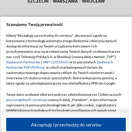
SZCZECIN
/
WARSZAWA
/
WROCŁAW
Szanujemy Twoją prywatność
Dołącz do nas:
Kliknij "Akceptuję i przechodzę do serwisu", aby wyrazić zgody na
korzystanie z technologii automatycznego śledzenia i zbierania danych,
TVP
dostęp do informacji na Twoim urządzeniu końcowym i ich
Abonament TVP
przechowywanie oraz na przetwarzanie Twoich danych osobowych przez
Regulamin TVP
nas, czyli Telewizję Polską S.A. w likwidacji (zwaną dalej również „TVP”),
Emisja w TVP
Polityka prywatności
Zaufanych Partnerów z IAB* (1201 firm)
oraz pozostałych
Zaufanych
Partnerów TVP (93 firm)
, w celach marketingowych (w tym do
Centrum informacji TVP
Moje zgody
zautomatyzowanego dopasowania reklam do Twoich zainteresowań i
mierzenia ich skuteczności) i pozostałych, które wskazujemy poniżej, a
Naziemna Telewizja Cyfrowa
Pomoc
także zgody na udostępnianie przez nas identyfikatora PPID do Google.
Sklep TVP
Biuro reklamy
Twoje dane osobowe zbierane podczas odwiedzania przez Ciebie naszych
Rada Programowa
Kontakt
poszczególnych serwisów
zwanych dalej „Portalem”, w tym informacje
zapisywane za pomocą technologii takich jak: pliki cookie, sygnalizatory
System NOS
WWW lub innych podobnych technologii umożliwiających świadczenie
dopasowanych i bezpiecznych usług, personalizację treści oraz reklam,
Informacje o nadawcy
Kanały
udostępnianie funkcji mediów społecznościowych oraz analizowanie
Akceptuję i przechodzę do serwisu
ruchu w Internecie.
Program dla prasy