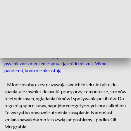
przemęczone - podkreślił.
Z badania wynika, że problem z zaśnięciem maleje wraz z
wiekiem. Deklaruje go 62 proc. ankietowanych mających 18-
22 lat i 47 proc. badanych w wieku 23-35 lat. Podobny wynik,
jak ten ostatni, mają respondenci w grupie wiekowej 36-55
lat – 47 proc. Na końcu są Polacy w wieku 56-80 lat – 43
proc.
ZOBACZ: Inspekcja pracy zauważa w zakładach
psychiczne zmęczenie sytuacją epidemiczną. Mimo
pandemii, kontrole nie ustają
- Młode osoby często używają swoich łóżek nie tylko do
spania, ale również do nauki, pracy przy komputerze, rozmów
telefonicznych, oglądania filmów i spożywania posiłków. Do
tego piją sporo kawy, napojów energetycznych oraz alkoholu.
To wszystko poważnie utrudnia zasypianie. Natomiast
zmiana nawyków może rozwiązać problemy - podkreślił
Murgrabia.