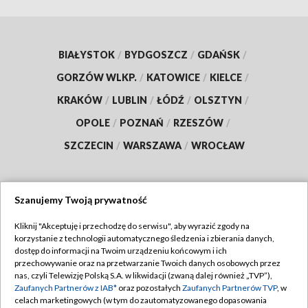
BIAŁYSTOK
/
BYDGOSZCZ
/
GDAŃSK
/
GORZÓW WLKP.
/
KATOWICE
/
KIELCE
/
KRAKÓW
/
LUBLIN
/
ŁÓDŹ
/
OLSZTYN
/
OPOLE
/
POZNAŃ
/
RZESZÓW
/
SZCZECIN
/
WARSZAWA
/
WROCŁAW
Szanujemy Twoją prywatność
Dołącz do nas:
Kliknij "Akceptuję i przechodzę do serwisu", aby wyrazić zgody na
korzystanie z technologii automatycznego śledzenia i zbierania danych,
TVP
dostęp do informacji na Twoim urządzeniu końcowym i ich
Abonament TVP
przechowywanie oraz na przetwarzanie Twoich danych osobowych przez
Regulamin TVP
nas, czyli Telewizję Polską S.A. w likwidacji (zwaną dalej również „TVP”),
Emisja w TVP
Polityka prywatności
Zaufanych Partnerów z IAB*
oraz pozostałych
Zaufanych Partnerów TVP
, w
celach marketingowych (w tym do zautomatyzowanego dopasowania
Centrum informacji TVP