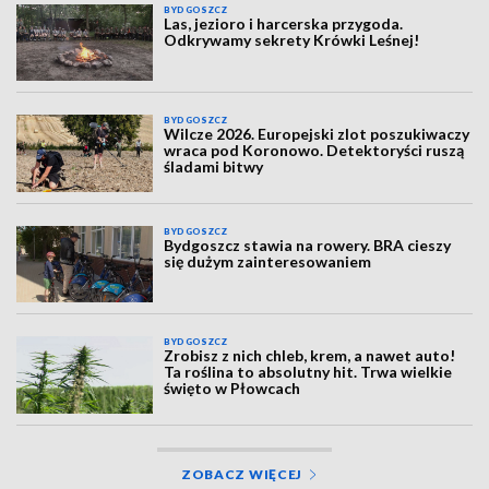
BYDGOSZCZ
Las, jezioro i harcerska przygoda.
Odkrywamy sekrety Krówki Leśnej!
BYDGOSZCZ
Wilcze 2026. Europejski zlot poszukiwaczy
wraca pod Koronowo. Detektoryści ruszą
śladami bitwy
BYDGOSZCZ
Bydgoszcz stawia na rowery. BRA cieszy
się dużym zainteresowaniem
BYDGOSZCZ
Zrobisz z nich chleb, krem, a nawet auto!
Ta roślina to absolutny hit. Trwa wielkie
święto w Płowcach
ZOBACZ WIĘCEJ