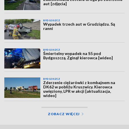
aut [zdjęcia]
BYDGOSZCZ
Wypadek trzech aut w Grudziądzu. Są
ranni
BYDGOSZCZ
Śmiertelny wypadek na S5 pod
Bydgoszczą. Zginął kierowca [wideo]
BYDGOSZCZ
Zderzenie ciężarówki z kombajnem na
DK62 w pobliżu Kruszwicy. Kierowca
uwięziony, LPR w akcji [aktualizacja,
wideo]
ZOBACZ WIĘCEJ