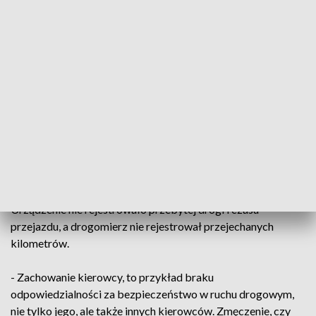
Mundurowi z kujawsko-pomorskiej KAS, w czasie patrolu na
drodze ekspresowej nr 5 w powiecie bydgoskim, zatrzymali
do kontroli ciężarówkę.
Po wykonaniu standardowego wydruku z pracy tachografu,
zwrócili uwagę, że według wskazań urządzenia, kierowca od
kilkudziesięciu minut jest w trakcie obowiązkowej przerwy
na odpoczynek.
Okazało się, że kierowca, zamontował na impulsatorze
skrzyni biegów magnes, który zakłócał pracę tachografu.
Urządzenie nie rejestrowało przebytej drogi i czasu
przejazdu, a drogomierz nie rejestrował przejechanych
kilometrów.
- Zachowanie kierowcy, to przykład braku
odpowiedzialności za bezpieczeństwo w ruchu drogowym,
nie tylko jego, ale także innych kierowców. Zmęczenie, czy