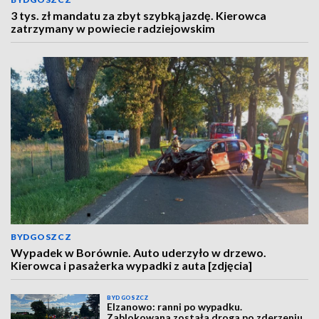
3 tys. zł mandatu za zbyt szybką jazdę. Kierowca
zatrzymany w powiecie radziejowskim
BYDGOSZCZ
Wypadek w Borównie. Auto uderzyło w drzewo.
Kierowca i pasażerka wypadki z auta [zdjęcia]
BYDGOSZCZ
Elzanowo: ranni po wypadku.
Zablokowana została droga po zderzeniu