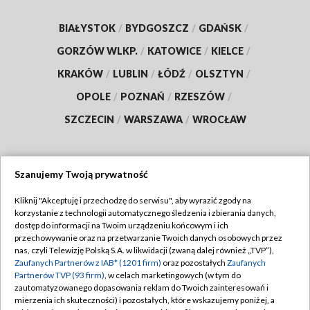
BIAŁYSTOK
/
BYDGOSZCZ
/
GDAŃSK
/
GORZÓW WLKP.
/
KATOWICE
/
KIELCE
/
KRAKÓW
/
LUBLIN
/
ŁÓDŹ
/
OLSZTYN
/
OPOLE
/
POZNAŃ
/
RZESZÓW
/
SZCZECIN
/
WARSZAWA
/
WROCŁAW
Szanujemy Twoją prywatność
Dołącz do nas:
Kliknij "Akceptuję i przechodzę do serwisu", aby wyrazić zgody na
korzystanie z technologii automatycznego śledzenia i zbierania danych,
TVP
dostęp do informacji na Twoim urządzeniu końcowym i ich
Abonament TVP
przechowywanie oraz na przetwarzanie Twoich danych osobowych przez
Regulamin TVP
nas, czyli Telewizję Polską S.A. w likwidacji (zwaną dalej również „TVP”),
Emisja w TVP
Polityka prywatności
Zaufanych Partnerów z IAB* (1201 firm)
oraz pozostałych
Zaufanych
Partnerów TVP (93 firm)
, w celach marketingowych (w tym do
Centrum informacji TVP
Moje zgody
zautomatyzowanego dopasowania reklam do Twoich zainteresowań i
mierzenia ich skuteczności) i pozostałych, które wskazujemy poniżej, a
Naziemna Telewizja Cyfrowa
Pomoc