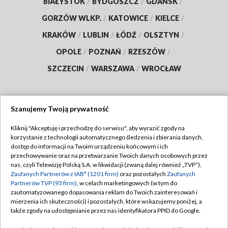
BIAŁYSTOK
/
BYDGOSZCZ
/
GDAŃSK
/
GORZÓW WLKP.
/
KATOWICE
/
KIELCE
/
KRAKÓW
/
LUBLIN
/
ŁÓDŹ
/
OLSZTYN
/
OPOLE
/
POZNAŃ
/
RZESZÓW
/
SZCZECIN
/
WARSZAWA
/
WROCŁAW
Szanujemy Twoją prywatność
Dołącz do nas:
Kliknij "Akceptuję i przechodzę do serwisu", aby wyrazić zgody na
korzystanie z technologii automatycznego śledzenia i zbierania danych,
TVP
dostęp do informacji na Twoim urządzeniu końcowym i ich
Abonament TVP
przechowywanie oraz na przetwarzanie Twoich danych osobowych przez
Regulamin TVP
nas, czyli Telewizję Polską S.A. w likwidacji (zwaną dalej również „TVP”),
Emisja w TVP
Polityka prywatności
Zaufanych Partnerów z IAB* (1201 firm)
oraz pozostałych
Zaufanych
Partnerów TVP (93 firm)
, w celach marketingowych (w tym do
Centrum informacji TVP
Moje zgody
zautomatyzowanego dopasowania reklam do Twoich zainteresowań i
mierzenia ich skuteczności) i pozostałych, które wskazujemy poniżej, a
Naziemna Telewizja Cyfrowa
Pomoc
także zgody na udostępnianie przez nas identyfikatora PPID do Google.
Sklep TVP
Biuro reklamy