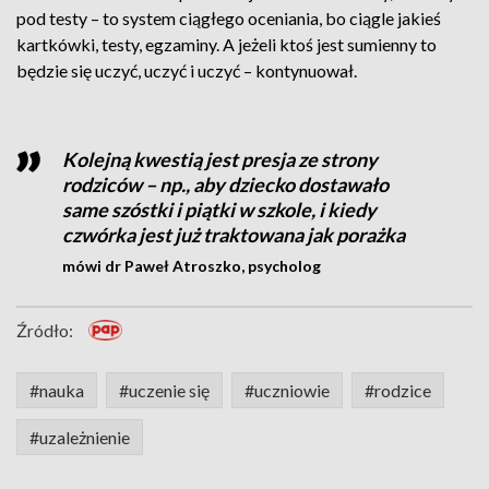
pod testy – to system ciągłego oceniania, bo ciągle jakieś
kartkówki, testy, egzaminy. A jeżeli ktoś jest sumienny to
będzie się uczyć, uczyć i uczyć – kontynuował.
Kolejną kwestią jest presja ze strony
rodziców – np., aby dziecko dostawało
same szóstki i piątki w szkole, i kiedy
czwórka jest już traktowana jak porażka
mówi dr Paweł Atroszko, psycholog
Źródło:
#nauka
#uczenie się
#uczniowie
#rodzice
#uzależnienie