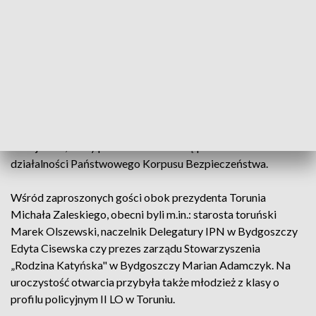
Na uroczystości historię Policji i realia służby policjantów
okresu międzywojennego oraz czasu II Wojny Światowej
przybliżył zgromadzonym Komendant Wojewódzki Policji w
Bydgoszczy nadinsp. Piotr Leciejewski.
Podczas inauguracji głos zabrał także podinsp. Krzysztof
Musielak, dyrektor Biura Edukacji Historycznej - Muzeum
Policji KGP, który przedstawił historię powstania i
działalności Państwowego Korpusu Bezpieczeństwa.
Wśród zaproszonych gości obok prezydenta Torunia
Michała Zaleskiego, obecni byli m.in.: starosta toruński
Marek Olszewski, naczelnik Delegatury IPN w Bydgoszczy
Edyta Cisewska czy prezes zarządu Stowarzyszenia
„Rodzina Katyńska" w Bydgoszczy Marian Adamczyk. Na
uroczystość otwarcia przybyła także młodzież z klasy o
profilu policyjnym II LO w Toruniu.