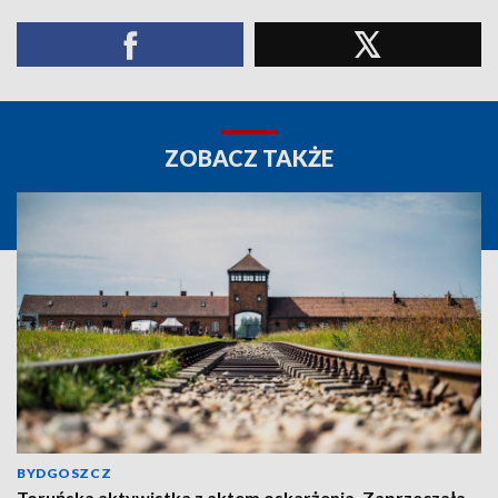
ZOBACZ TAKŻE
BYDGOSZCZ
Toruńska aktywistka z aktem oskarżenia. Zaprzeczała