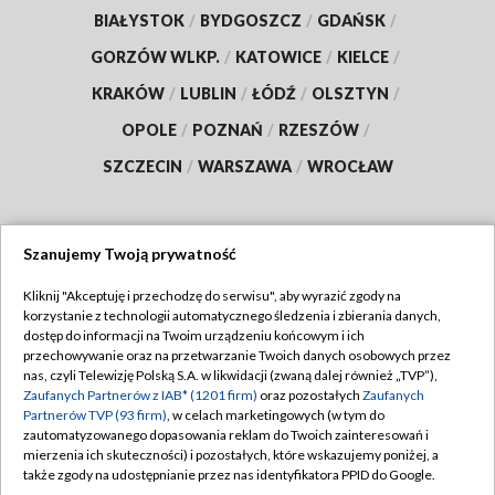
BIAŁYSTOK
/
BYDGOSZCZ
/
GDAŃSK
/
GORZÓW WLKP.
/
KATOWICE
/
KIELCE
/
KRAKÓW
/
LUBLIN
/
ŁÓDŹ
/
OLSZTYN
/
OPOLE
/
POZNAŃ
/
RZESZÓW
/
SZCZECIN
/
WARSZAWA
/
WROCŁAW
Szanujemy Twoją prywatność
Dołącz do nas:
Kliknij "Akceptuję i przechodzę do serwisu", aby wyrazić zgody na
korzystanie z technologii automatycznego śledzenia i zbierania danych,
TVP
dostęp do informacji na Twoim urządzeniu końcowym i ich
Abonament TVP
przechowywanie oraz na przetwarzanie Twoich danych osobowych przez
Regulamin TVP
nas, czyli Telewizję Polską S.A. w likwidacji (zwaną dalej również „TVP”),
Emisja w TVP
Polityka prywatności
Zaufanych Partnerów z IAB* (1201 firm)
oraz pozostałych
Zaufanych
Partnerów TVP (93 firm)
, w celach marketingowych (w tym do
Centrum informacji TVP
Moje zgody
zautomatyzowanego dopasowania reklam do Twoich zainteresowań i
mierzenia ich skuteczności) i pozostałych, które wskazujemy poniżej, a
Naziemna Telewizja Cyfrowa
Pomoc
także zgody na udostępnianie przez nas identyfikatora PPID do Google.