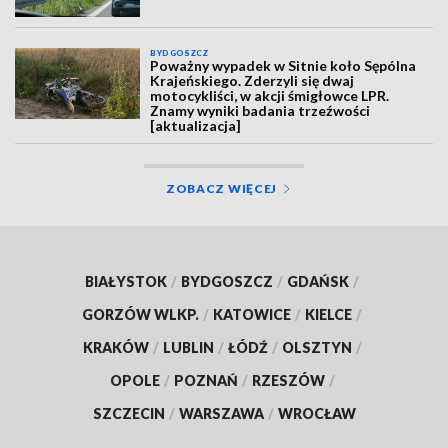
BYDGOSZCZ
Poważny wypadek w Sitnie koło Sępólna
Krajeńskiego. Zderzyli się dwaj
motocykliści, w akcji śmigłowce LPR.
Znamy wyniki badania trzeźwości
[aktualizacja]
ZOBACZ WIĘCEJ
BIAŁYSTOK
/
BYDGOSZCZ
/
GDAŃSK
/
GORZÓW WLKP.
/
KATOWICE
/
KIELCE
/
KRAKÓW
/
LUBLIN
/
ŁÓDŹ
/
OLSZTYN
/
OPOLE
/
POZNAŃ
/
RZESZÓW
/
SZCZECIN
/
WARSZAWA
/
WROCŁAW