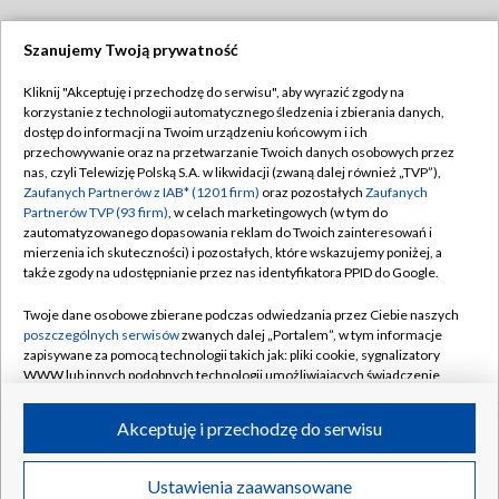
Szanujemy Twoją prywatność
Dołącz do nas:
Kliknij "Akceptuję i przechodzę do serwisu", aby wyrazić zgody na
korzystanie z technologii automatycznego śledzenia i zbierania danych,
TVP
dostęp do informacji na Twoim urządzeniu końcowym i ich
Abonament TVP
przechowywanie oraz na przetwarzanie Twoich danych osobowych przez
Regulamin TVP
nas, czyli Telewizję Polską S.A. w likwidacji (zwaną dalej również „TVP”),
Emisja w TVP
Zaufanych Partnerów z IAB* (1201 firm)
oraz pozostałych
Zaufanych
Polityka prywatności
Partnerów TVP (93 firm)
, w celach marketingowych (w tym do
Centrum informacji TVP
Moje zgody
zautomatyzowanego dopasowania reklam do Twoich zainteresowań i
mierzenia ich skuteczności) i pozostałych, które wskazujemy poniżej, a
Naziemna Telewizja Cyfrowa
Pomoc
także zgody na udostępnianie przez nas identyfikatora PPID do Google.
Sklep TVP
Biuro reklamy
Twoje dane osobowe zbierane podczas odwiedzania przez Ciebie naszych
Rada Programowa
poszczególnych serwisów
zwanych dalej „Portalem”, w tym informacje
Kontakt
zapisywane za pomocą technologii takich jak: pliki cookie, sygnalizatory
System NOS
WWW lub innych podobnych technologii umożliwiających świadczenie
dopasowanych i bezpiecznych usług, personalizację treści oraz reklam,
Informacje o nadawcy
Kanały
udostępnianie funkcji mediów społecznościowych oraz analizowanie
Akceptuję i przechodzę do serwisu
ruchu w Internecie.
Program dla prasy
©2026 Telewizja Polska S.A. w likwidacji
Biuro Reklamy
Twoje dane osobowe zbierane podczas odwiedzania przez Ciebie
Ustawienia zaawansowane
poszczególnych serwisów
na Portalu, takie jak adresy IP, identyfikatory