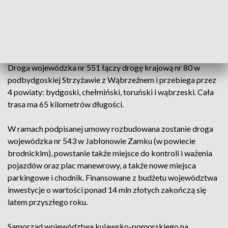
wykonawcami kolejnych inwestycji drogowych w regionie.
Gruntowną modernizację przejdzie pięciokilometrowy
odcinek trasy wojewódzkiej nr 551 pomiędzy Unisławiem a
Wybczem w powiecie toruńskim.
Droga wojewódzka nr 551 łączy drogę krajową nr 80 w
podbydgoskiej Strzyżawie z Wąbrzeźnem i przebiega przez
4 powiaty: bydgoski, chełmiński, toruński i wąbrzeski. Cała
trasa ma 65 kilometrów długości.
W ramach podpisanej umowy rozbudowana zostanie droga
wojewódzka nr 543 w Jabłonowie Zamku (w powiecie
brodnickim), powstanie także miejsce do kontroli i ważenia
pojazdów oraz plac manewrowy, a także nowe miejsca
parkingowe i chodnik. Finansowane z budżetu województwa
inwestycje o wartości ponad 14 mln złotych zakończą się
latem przyszłego roku.
Samorząd województwa kujawsko-pomorskiego na