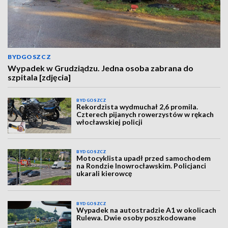
BYDGOSZCZ
Wypadek w Grudziądzu. Jedna osoba zabrana do
szpitala [zdjęcia]
BYDGOSZCZ
Rekordzista wydmuchał 2,6 promila.
Czterech pijanych rowerzystów w rękach
włocławskiej policji
BYDGOSZCZ
Motocyklista upadł przed samochodem
na Rondzie Inowrocławskim. Policjanci
ukarali kierowcę
BYDGOSZCZ
Wypadek na autostradzie A1 w okolicach
Rulewa. Dwie osoby poszkodowane