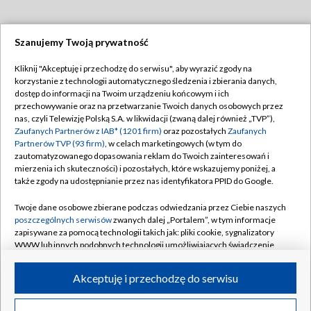
Szanujemy Twoją prywatność
Dołącz do nas:
Kliknij "Akceptuję i przechodzę do serwisu", aby wyrazić zgody na
korzystanie z technologii automatycznego śledzenia i zbierania danych,
TVP
dostęp do informacji na Twoim urządzeniu końcowym i ich
Abonament TVP
przechowywanie oraz na przetwarzanie Twoich danych osobowych przez
Regulamin TVP
nas, czyli Telewizję Polską S.A. w likwidacji (zwaną dalej również „TVP”),
Emisja w TVP
Polityka prywatności
Zaufanych Partnerów z IAB* (1201 firm)
oraz pozostałych
Zaufanych
Partnerów TVP (93 firm)
, w celach marketingowych (w tym do
Centrum informacji TVP
Moje zgody
zautomatyzowanego dopasowania reklam do Twoich zainteresowań i
mierzenia ich skuteczności) i pozostałych, które wskazujemy poniżej, a
Naziemna Telewizja Cyfrowa
Pomoc
także zgody na udostępnianie przez nas identyfikatora PPID do Google.
Sklep TVP
Biuro reklamy
Twoje dane osobowe zbierane podczas odwiedzania przez Ciebie naszych
Rada Programowa
Kontakt
poszczególnych serwisów
zwanych dalej „Portalem”, w tym informacje
zapisywane za pomocą technologii takich jak: pliki cookie, sygnalizatory
System NOS
WWW lub innych podobnych technologii umożliwiających świadczenie
dopasowanych i bezpiecznych usług, personalizację treści oraz reklam,
Informacje o nadawcy
Kanały
udostępnianie funkcji mediów społecznościowych oraz analizowanie
Akceptuję i przechodzę do serwisu
ruchu w Internecie.
Program dla prasy
©2026 Telewizja Polska S.A. w likwidacji
Biuro Reklamy
Twoje dane osobowe zbierane podczas odwiedzania przez Ciebie