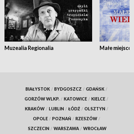
Muzealia Regionalia
Małe miejscow
BIAŁYSTOK
/
BYDGOSZCZ
/
GDAŃSK
/
GORZÓW WLKP.
/
KATOWICE
/
KIELCE
/
KRAKÓW
/
LUBLIN
/
ŁÓDŹ
/
OLSZTYN
/
OPOLE
/
POZNAŃ
/
RZESZÓW
/
SZCZECIN
/
WARSZAWA
/
WROCŁAW