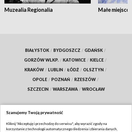
Muzealia Regionalia
Małe miejscow
BIAŁYSTOK
/
BYDGOSZCZ
/
GDAŃSK
/
GORZÓW WLKP.
/
KATOWICE
/
KIELCE
/
KRAKÓW
/
LUBLIN
/
ŁÓDŹ
/
OLSZTYN
/
OPOLE
/
POZNAŃ
/
RZESZÓW
/
SZCZECIN
/
WARSZAWA
/
WROCŁAW
Szanujemy Twoją prywatność
Dołącz do nas:
Kliknij "Akceptuję i przechodzę do serwisu", aby wyrazić zgody na
korzystanie z technologii automatycznego śledzenia i zbierania danych,
TVP