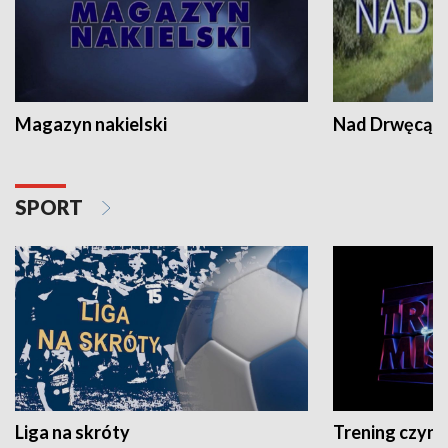
Magazyn nakielski
Nad Drwęcą
SPORT
Liga na skróty
Trening czyni 